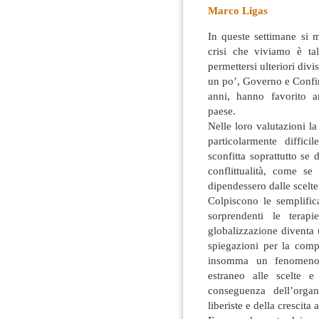
Marco Ligas
In queste settimane si m
crisi che viviamo è ta
permettersi ulteriori div
un po’, Governo e Confi
anni, hanno favorito a
paese.
Nelle loro valutazioni l
particolarmente diffic
sconfitta soprattutto se d
conflittualità, come se
dipendessero dalle scelt
Colpiscono le semplific
sorprendenti le terapi
globalizzazione diventa 
spiegazioni per la compr
insomma un fenomeno 
estraneo alle scelte 
conseguenza dell’organ
liberiste e della crescita