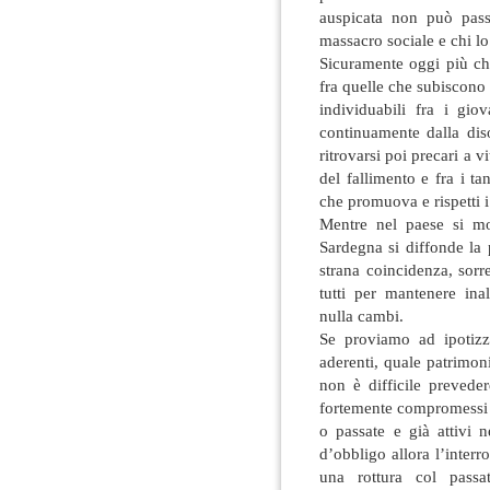
auspicata non può passa
massacro sociale e chi lo
Sicuramente oggi più ch
fra quelle che subiscono 
individuabili fra i gio
continuamente dalla dis
ritrovarsi poi precari a vi
del fallimento e fra i ta
che promuova e rispetti i 
Mentre nel paese si mol
Sardegna si diffonde la 
strana coincidenza, sorre
tutti per mantenere ina
nulla cambi.
Se proviamo ad ipotizz
aderenti, quale patrimonio
non è difficile preveder
fortemente compromessi n
o passate e già attivi 
d’obbligo allora l’inter
una rottura col pass