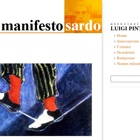
associaz
LUIGI PI
Home
Associazione
Contatti
Newsletter
Redazione
Norme editori