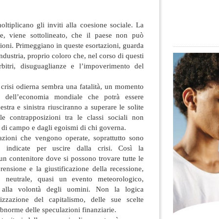
oltiplicano gli inviti alla coesione sociale. La
le, viene sottolineato, che il paese non può
isioni. Primeggiano in queste esortazioni, guarda
ndustria,
proprio coloro che, nel corso di questi
rbitri, disuguaglianze e l’impoverimento del
a crisi odierna sembra una fatalità, un momento
ile dell’economia mondiale che potrà essere
estra e sinistra riusciranno a superare le solite
 le contrapposizioni tra le classi sociali non
e di campo e dagli egoismi di chi governa.
azioni che vengono operate, soprattutto sono
e indicate per uscire dalla crisi. Così la
un contenitore dove si possono trovare tutte le
ensione e la giustificazione della recessione,
neutrale, quasi un evento meteorologico,
e alla volontà degli uomini. Non la logica
izzazione del capitalismo, delle sue scelte
 abnorme delle speculazioni finanziarie.