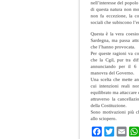
nell’interesse del popolo
di questa natura non mod
non fa eccezione, la co
sociali che subiscono l’
Questa è la vera coesio
Sardegna, ma passa attrav
che l’hanno provocata.
Per queste ragioni va c
che la Cgil, pur tra dif
annunciando per il 6 
manovra del Governo.
Una scelta che mette an
cui intenzioni reali n
equilibrato ma attaccare 
attraverso la cancellazi
della Costituzione.
Sono motivazioni più ch
allo sciopero.
Faceboo
Twitte
Em