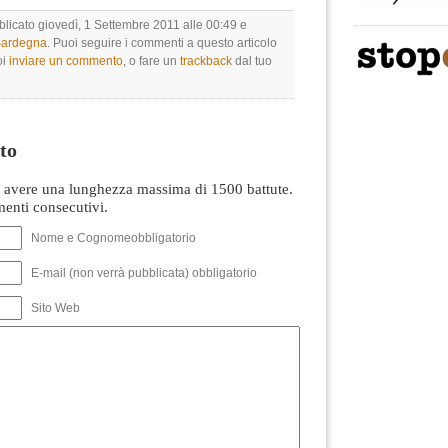
blicato giovedì, 1 Settembre 2011 alle 00:49 e
 Sardegna
. Puoi seguire i commenti a questo articolo
oi
inviare un commento
, o fare un
trackback
dal tuo
to
avere una lunghezza massima di 1500 battute.
nti consecutivi.
Nome e Cognomeobbligatorio
E-mail (non verrà pubblicata) obbligatorio
Sito Web