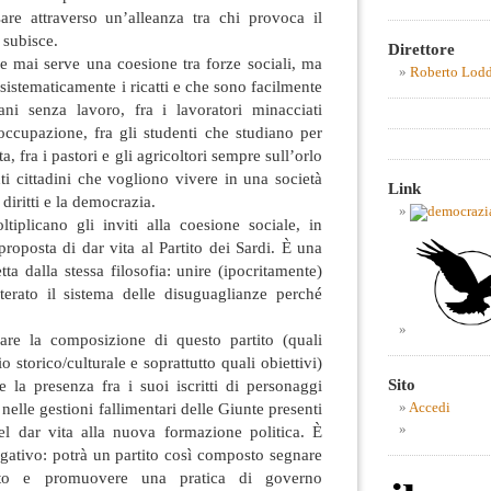
re attraverso un’alleanza tra chi provoca il
 subisce.
Direttore
e mai serve una coesione tra forze sociali, ma
Roberto Lod
sistematicamente i ricatti e che sono facilmente
vani senza lavoro, fra i lavoratori minacciati
occupazione, fra gli studenti che studiano per
ta, fra i pastori e gli agricoltori sempre sull’orlo
nti cittadini che vogliono vivere in una società
Link
diritti e la democrazia.
tiplicano gli inviti alla coesione sociale, in
proposta di dar vita al Partito dei Sardi. È una
tta dalla stessa filosofia: unire (ipocritamente)
lterato il sistema delle disuguaglianze perché
are la composizione di questo partito (quali
 storico/culturale e soprattutto quali obiettivi)
Sito
e la presenza fra i suoi iscritti di personaggi
elle gestioni fallimentari delle Giunte presenti
Accedi
nel dar vita alla nuova formazione politica. È
rogativo: potrà un partito così composto segnare
ato e promuovere una pratica di governo