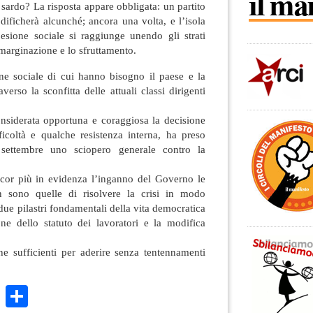
 sardo? La risposta appare obbligata: un partito
ificherà alcunché; ancora una volta, e l’isola
esione sociale si raggiunge unendo gli strati
emarginazione e lo sfruttamento.
ne sociale di cui hanno bisogno il paese e la
erso la sconfitta delle attuali classi dirigenti
onsiderata opportuna e coraggiosa la decisione
ficoltà e qualche resistenza interna, ha preso
settembre uno sciopero generale contro la
cor più in evidenza l’inganno del Governo le
on sono quelle di risolvere la crisi in modo
due pilastri fondamentali della vita democratica
one dello statuto dei lavoratori e la modifica
e sufficienti per aderire senza tentennamenti
k
r
ail
WhatsApp
Condividi