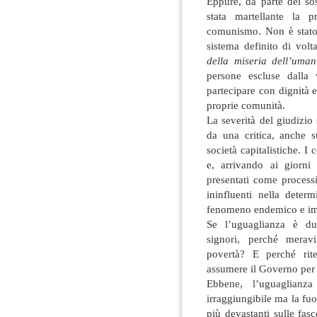
Eppure, da parte dei so
stata martellante la 
comunismo. Non è stato
sistema definito di vol
della miseria dell’uman
persone escluse dalla 
partecipare con dignità e
proprie comunità.
La severità del giudizi
da una critica, anche s
società capitalistiche. I 
e, arrivando ai giorni
presentati come process
ininfluenti nella determ
fenomeno endemico e im
Se l’uguaglianza è du
signori, perché meravi
povertà? E perché rit
assumere il Governo per 
Ebbene, l’uguaglianz
irraggiungibile ma la fuor
più devastanti sulle fas