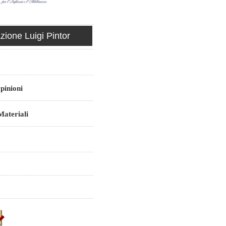
ione Luigi Pintor
pinioni
ateriali