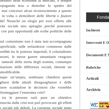
stenitori delle economie di mercato, è sempre
propaganda tesa a demolire lo spettro del
 mai concesso alcun riconoscimento a questo
ta in volta o
demolitore delle libertà o fautore
Fondaz
ità!
Neanche un elogio per aver offerto alle
vita sociale uno spiraglio perché potessero
Inchieste
 con pari opportunità alle scelte politiche delle
o sul comunismo non è stata mai accompagnata
Interventi E O
uperficiale, sulle nefandezze commesse dalle
conflitti tra le potenze imperiali, il colonialismo
Documenti E M
 nostri, le stesse guerre umanitarie vengono
i naturali della storia degli uomini, comunque
inazione delle differenze sociali, ritenute un
Rubriche
modificabile.
nque un’utopia, sembrano chiedersi questi
Articoli
gliarsi delle attuali disuguaglianze e delle
enere scandalose le decisioni che vorrebbe
Archivio
fronteggiare l’ennesima crisi?
a tra le persone sarà pure un obiettivo
iuscita dalla crisi non può provocare gli effetti
ce sociali più deboli. La coesione sociale tanto