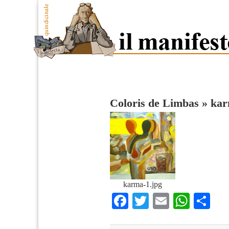
Coloris de Limbas
»
kar
karma-1.jpg
Facebook
Twitter
Email
What
Co