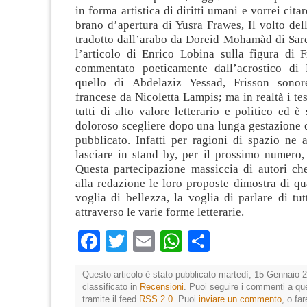
in forma artistica di diritti umani e vorrei citare,
brano d’apertura di Yusra Frawes, Il volto del
tradotto dall’arabo da Doreid Mohamàd di Sard
l’articolo di Enrico Lobina sulla figura di F
commentato poeticamente dall’acrostico di 
quello di Abdelaziz Yessad, Frisson sonore
francese da Nicoletta Lampis; ma in realtà i tes
tutti di alto valore letterario e politico ed è 
doloroso scegliere dopo una lunga gestazione 
pubblicato. Infatti per ragioni di spazio ne
lasciare in stand by, per il prossimo numero, t
Questa partecipazione massiccia di autori ch
alla redazione le loro proposte dimostra di qu
voglia di bellezza, la voglia di parlare di tut
attraverso le varie forme letterarie.
Facebook
Twitter
Email
WhatsApp
Condividi
Questo articolo è stato pubblicato martedì, 15 Gennaio 2
classificato in
Recensioni
. Puoi seguire i commenti a que
tramite il feed
RSS 2.0
. Puoi
inviare un commento
, o fa