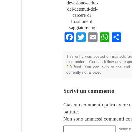
devasione-scritti-
dei-detenuti-del-
carcere-di-
frosinone-il-
saggiatore.jpg
Facebook
Twitter
Email
What
Co
This entry was posted on martedì, Se
filed under . You can follow any resp
2.0
feed. You can skip to the end 
currently not allowed.
Scrivi un commento
Ciascun commento potrà avere u
battute.
Non sono ammessi commenti con
Nome e 