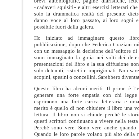
brevi autobiografie, pagine diaristiche, letter
«cadaveri squisiti» e altri esercizi letterari c
solo la drammatica realtà del presente diet
danno voce al loro passato, ai loro sogni e
possibile fuori dalla galera.
Ho iniziato ad immaginare questo libr
pubblicazione, dopo che Federica Graziani m
con un messaggio la decisione dell’editore di
sono immaginato la gioia nei volti dei dete
presentazioni del libro e la sua diffusione non
solo detenuti, ristretti e imprigionati. Non sar
scopini, spesini o concellini. Sarebbero diventati
Questo libro ha alcuni meriti. Il primo è l’e
generare una forte empatia con chi legge g
esprimono una forte carica letteraria e um
merito è quello di non chiudere il libro una vo
lettura. Il libro non si chiude perché le stor
questi scrittori continuano a vivere nella testa
Perché sono vere. Sono vere anche quando 
Quando le loro parole volano più alto della r