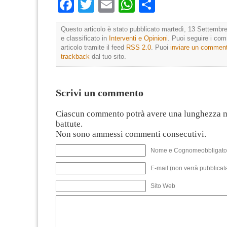
Facebook
Twitter
Email
WhatsApp
Condividi
Questo articolo è stato pubblicato martedì, 13 Settembre
e classificato in
Interventi e Opinioni
. Puoi seguire i co
articolo tramite il feed
RSS 2.0
. Puoi
inviare un commen
trackback
dal tuo sito.
Scrivi un commento
Ciascun commento potrà avere una lunghezza 
battute.
Non sono ammessi commenti consecutivi.
Nome e Cognomeobbligato
E-mail (non verrà pubblicata
Sito Web