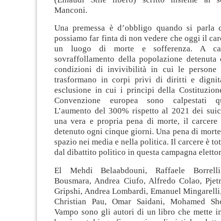
Manconi.
Una premessa è d’obbligo quando si parla d
possiamo far finta di non vedere che oggi il car
un luogo di morte e sofferenza. A ca
sovraffollamento della popolazione detenuta 
condizioni di invivibilità in cui le persone 
trasformano in corpi privi di diritti e digni
esclusione in cui i principi della Costituzione
Convenzione europea sono calpestati quo
L’aumento del 300% rispetto al 2021 dei suici
una vera e propria pena di morte, il carcere
detenuto ogni cinque giorni. Una pena di mort
spazio nei media e nella politica. Il carcere è t
dal dibattito politico in questa campagna elettor
El Mehdi Belaabdouni, Raffaele Borrell
Bousmara, Andrea Ciufo, Alfredo Colao, Pjetr
Gripshi, Andrea Lombardi, Emanuel Mingarelli,
Christian Pau, Omar Saidani, Mohamed Sh
Vampo sono gli autori di un libro che mette i