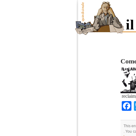
Come 
reclai
This en
. You c