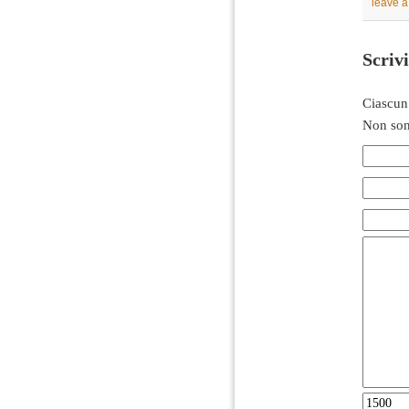
leave 
Scriv
Ciascun
Non son