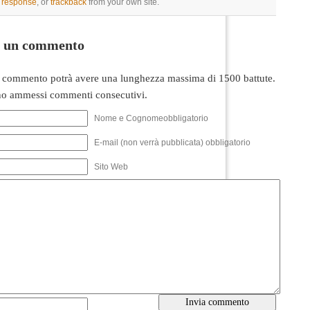
a response
, or
trackback
from your own site.
i un commento
 commento potrà avere una lunghezza massima di 1500 battute.
o ammessi commenti consecutivi.
Nome e Cognomeobbligatorio
E-mail (non verrà pubblicata) obbligatorio
Sito Web