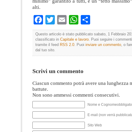
minimo” garantito a tutti, e un “tetto massimo” 
alti.
Facebook
Twitter
Email
WhatsApp
Condividi
Questo articolo è stato pubblicato sabato, 1 Febbraio 20
classificato in
Capitale e lavoro
. Puoi seguire i commenti
tramite il feed
RSS 2.0
. Puoi
inviare un commento
, o fa
dal tuo sito.
Scrivi un commento
Ciascun commento potrà avere una lunghezza 
battute.
Non sono ammessi commenti consecutivi.
Nome e Cognomeobbligato
E-mail (non verrà pubblicata
Sito Web