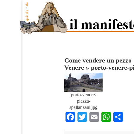
Come vendere un pezzo de
Venere
»
porto-venere-p
porto-venere-
piazza-
spallanzani.jpg
Facebook
Twitter
Email
What
Co