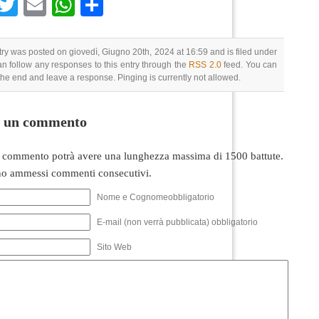
Facebook
Twitter
Email
WhatsApp
Condividi
try was posted on giovedì, Giugno 20th, 2024 at 16:59 and is filed under
an follow any responses to this entry through the
RSS 2.0
feed. You can
 the end and leave a response. Pinging is currently not allowed.
i un commento
 commento potrà avere una lunghezza massima di 1500 battute.
o ammessi commenti consecutivi.
Nome e Cognomeobbligatorio
E-mail (non verrà pubblicata) obbligatorio
Sito Web