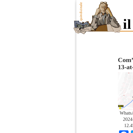
Com’e
13-at
Whats
2024-
12.4