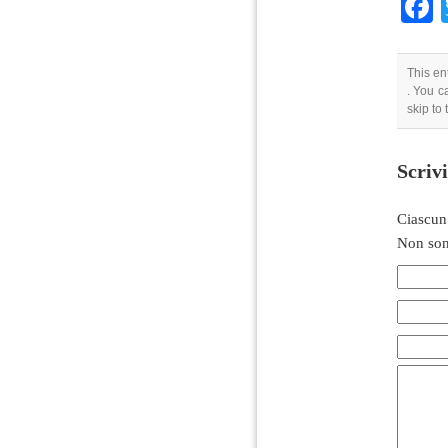
This en
. You c
skip to
Scriv
Ciascun
Non son