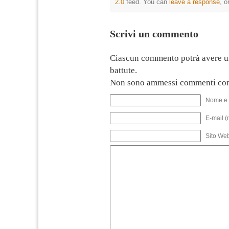
2.0
feed. You can
leave a response
, o
Scrivi un commento
Ciascun commento potrà avere u
battute.
Non sono ammessi commenti con
Nome e 
E-mail (
Sito We