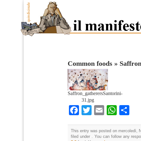
Common foods
»
Saffro
Saffron_gatherersSantorini-
31.jpg
Facebook
Twitter
Email
What
Co
This entry was posted on mercoledì, 
filed under . You can follow any resp