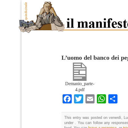
L’uomo del banco dei pe
Demanio_parte-
4.pdf
Facebook
Twitter
Email
What
Co
This entry was posted on venerdì, Lug
under . You can follow any responses
feed. You can
leave a response
, or
tr