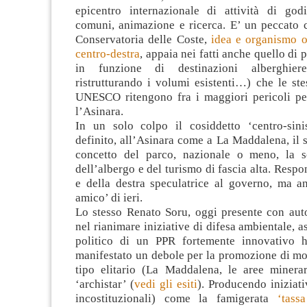
epicentro internazionale di attività di go
comuni, animazione e ricerca. E’ un peccato c
Conservatoria delle Coste,
idea e organismo o
centro-destra
, appaia nei fatti anche quello di
in funzione di destinazioni alberghiere
ristrutturando i volumi esistenti…) che le ste
UNESCO ritengono fra i maggiori pericoli p
l’Asinara.
In un solo colpo il cosiddetto ‘centro-sini
definito, all’Asinara come a La Maddalena, il
concetto del parco, nazionale o meno, la sc
dell’albergo e del turismo di fascia alta. Respo
e della destra speculatrice al governo, ma a
amico’ di ieri.
Lo stesso Renato Soru, oggi presente con aut
nel rianimare iniziative di difesa ambientale, a
politico di un PPR fortemente innovativo 
manifestato un debole per la promozione di mode
tipo elitario (La Maddalena, le aree minera
‘archistar’ (
vedi gli esiti
). Producendo iniziati
incostituzionali) come la famigerata
‘tass