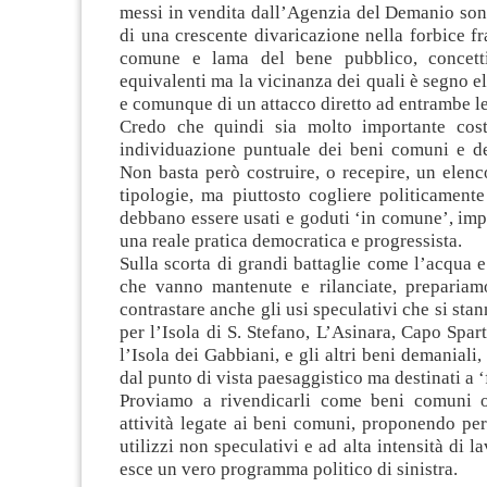
messi in vendita dall’Agenzia del Demanio son
di una crescente divaricazione nella forbice f
comune e lama del bene pubblico, concetti 
equivalenti ma la vicinanza dei quali è segno el
e comunque di un attacco diretto ad entrambe le
Credo che quindi sia molto importante cost
individuazione puntuale dei beni comuni e del
Non basta però costruire, o recepire, un elenc
tipologie, ma piuttosto cogliere politicament
debbano essere usati e goduti ‘in comune’, im
una reale pratica democratica e progressista.
Sulla scorta di grandi battaglie come l’acqua e 
che vanno mantenute e rilanciate, prepariam
contrastare anche gli usi speculativi che si sta
per l’Isola di S. Stefano, L’Asinara, Capo Spart
l’Isola dei Gabbiani, e gli altri beni demaniali
dal punto di vista paesaggistico ma destinati a ‘
Proviamo a rivendicarli come beni comuni o
attività legate ai beni comuni, proponendo pe
utilizzi non speculativi e ad alta intensità di 
esce un vero programma politico di sinistra.