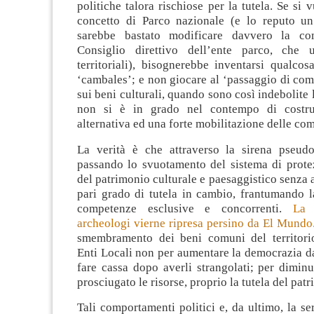
politiche talora rischiose per la tutela. Se si 
concetto di Parco nazionale (e lo reputo un
sarebbe bastato modificare davvero la co
Consiglio direttivo dell’ente parco, che u
territoriali), bisognerebbe inventarsi qualco
‘cambales’; e non giocare al ‘passaggio di co
sui beni culturali, quando sono così indebolite le
non si è in grado nel contempo di costru
alternativa ed una forte mobilitazione delle com
La verità è che attraverso la sirena pseudo-
passando lo svuotamento del sistema di prote
del patrimonio culturale e paesaggistico senza
pari grado di tutela in cambio, frantumando l
competenze esclusive e concorrenti.
La 
archeologi vierne ripresa persino da El Mundo
smembramento dei beni comuni del territorio
Enti Locali non per aumentare la democrazia d
fare cassa dopo averli strangolati; per dimin
prosciugato le risorse, proprio la tutela del patr
Tali comportamenti politici e, da ultimo, la ser