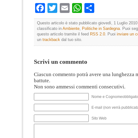
Facebook
Twitter
Email
WhatsApp
Condividi
Questo articolo è stato pubblicato giovedì, 1 Luglio 2010
classificato in
Ambiente
,
Politiche in Sardegna
. Puoi seg
questo articolo tramite il feed
RSS 2.0
. Puoi
inviare un
un
trackback
dal tuo sito.
Scrivi un commento
Ciascun commento potrà avere una lunghezza 
battute.
Non sono ammessi commenti consecutivi.
Nome e Cognomeobbligato
E-mail (non verrà pubblicata
Sito Web