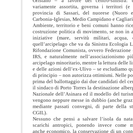
Oristano – a favore del centro-sinistra: c
variamente assortita, governa i territori (e 
provincia di Sassari, del nuorese (Nuoro e
Carbonia-Iglesias, Medio Campidano e Cagliari
Ambiente, territorio e beni comuni hanno ric
costruzione politica di movimento, se non in 
iniziative (mare, servitù militari, acqua,
quell’arcipelago che va da Sinistra Ecologia L
Rifondazione Comunista, ovvero Federazione de
IRS, e naturalmente nell’associazionismo pi
arcipelago minoritario, mentre la lettura delle li
e delle azioni dell’ex-Ulivo – se escludiamo q
di principio – non autorizza ottimismi. Nelle po
prima del ballottaggio dai due candidati del cen
il sindaco di Porto Torres la destinazione alber
Nazionale dell’Asinara ed il modello del turism
vengono neppure messe in dubbio (anche grazi
mediante passati convegni, di parte della st
CGIL).
Nessuno che pensi a salvare l’isola da natant
scarichi antropici, ponendo invece come mo
anche economico, la conservazione di un contes