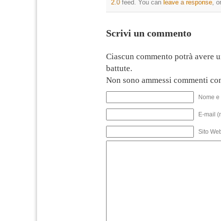
2.0
feed. You can
leave a response
, o
Scrivi un commento
Ciascun commento potrà avere u
battute.
Non sono ammessi commenti con
Nome e 
E-mail (
Sito We