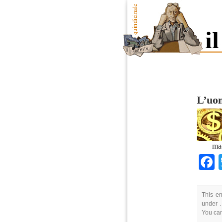
L’uom
ma
This en
under .
You ca