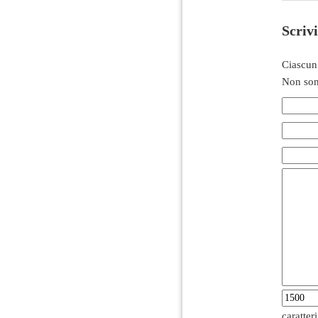
Scriv
Ciascun
Non son
caratter