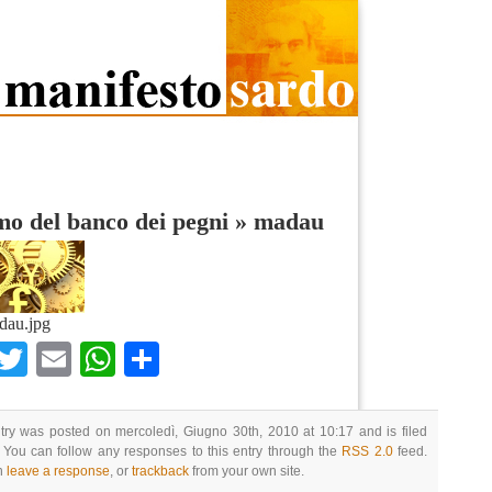
o del banco dei pegni
»
madau
dau.jpg
Facebook
Twitter
Email
WhatsApp
Condividi
try was posted on mercoledì, Giugno 30th, 2010 at 10:17 and is filed
 You can follow any responses to this entry through the
RSS 2.0
feed.
n
leave a response
, or
trackback
from your own site.