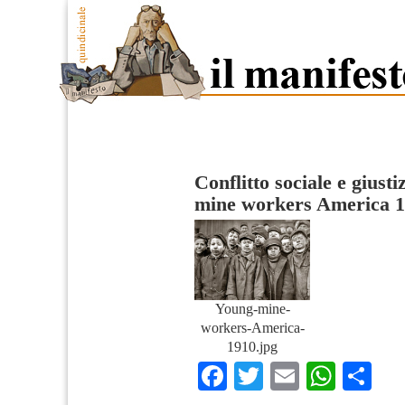
Conflitto sociale e giusti
mine workers America 
Young-mine-
workers-America-
1910.jpg
Facebook
Twitter
Email
What
Co