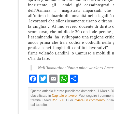
inesistente, gli amici già cassaintegrati 
dell’Asinara, i magistrati imparziali che
all’ultimo baluardo di umanità nella legalità c
lavoratori che silenziosamente tirano e tirano
la cinghia… Al mio severo docente di diritto 
scomparso, che mi diede 30 con lode perché , 
l’esaminanda ha sviluppato una ragione critic
ancor prima che tra i codici e codicilli nella g
praticata nei luoghi di conflitti lavorativi” 
firme volendo Landini o Camusso e molti di n
s’ha da fare.
Nell’immagine:
Young mine workers Amer
Facebook
Twitter
Email
WhatsApp
Condividi
Questo articolo è stato pubblicato domenica, 1 Marzo 20
classificato in
Capitale e lavoro
. Puoi seguire i commenti
tramite il feed
RSS 2.0
. Puoi
inviare un commento
, o fa
dal tuo sito.