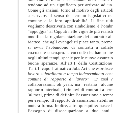
tendono ad un significato per arrivare ad un 
Come gli anziani torno al motivo degli artico
a scrivere: il senso dei termini legislativi ne
comune e la loro applicabilità. Il fine ult
vogliamo descriverla con simbolismo, è l’ombr
“appoggia” al Cipputi nelle vignette più realiste
modifica la regolamentazione dei contratti: a
Matteo, che agli evangelisti piace tanto, prem
si avvii l’abbandono di contratti a collab
co.co.co e co.co.pro. e coccodè che hanno in
negli ultimi tempi, specie per le nuove assunzio
buone speranze. All’art.1 della Costituzione 
l’art.1 capo I attuativo Jobs Act che esordisc
lavoro subordinato a tempo indeterminato cost
comune di rapporto di lavoro”
E’ così ? 
collaborazioni, oh yeah, ma restano alcune
rapporto interinale, i rinnovi di contratti a ter
36 mesi, prima di definire l’assunzione a temp
per esempio. Il rapporto di assunzioni stabili ne
muterà forma. Inoltre, altre quisquilie: nasce 
l’assegno di disoccupazione a due anni.