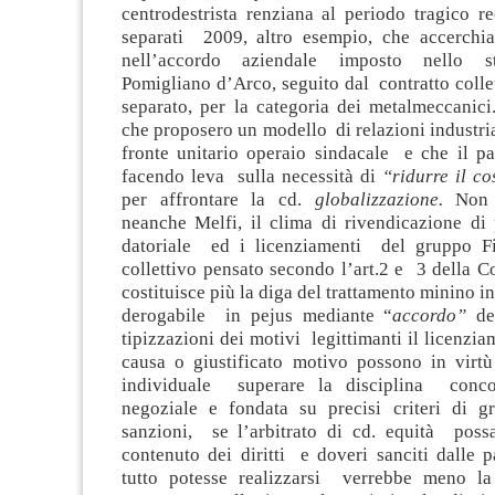
centrodestrista renziana al periodo tragico r
separati 2009, altro esempio, che accerch
nell’accordo aziendale imposto nello st
Pomigliano d’Arco, seguito dal contratto colle
separato, per la categoria dei metalmeccanici. 
che proposero un modello di relazioni industri
fronte unitario operaio sindacale e che il pa
facendo leva sulla necessità di
“ridurre il co
per affrontare la cd.
globalizzazione.
Non d
neanche Melfi, il clima di rivendicazione di 
datoriale ed i licenziamenti del gruppo Fia
collettivo pensato secondo l’art.2 e 3 della 
costituisce più la diga del trattamento minino i
derogabile in pejus mediante “
accordo”
del
tipizzazioni dei motivi legittimanti il licenzia
causa o giustificato motivo possono in virt
individuale superare la disciplina conc
negoziale e fondata su precisi criteri di g
sanzioni, se l’arbitrato di cd. equità poss
contenuto dei diritti e doveri sanciti dalle p
tutto potesse realizzarsi verrebbe meno l