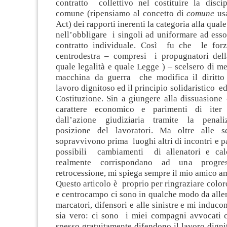
contratto collettivo nel costituire la disci
comune (ripensiamo al concetto di
comune
usa
Act) dei rapporti inerenti la categoria alla quale
nell’obbligare i singoli ad uniformare ad esso
contratto individuale. Così fu che le forz
centrodestra – compresi i propugnatori del
quale legalità e quale Legge ) – scelsero di met
macchina da guerra che modifica il diritto
lavoro dignitoso ed il principio solidaristico ed
Costituzione. Sin a giungere alla dissuasione
carattere economico e parimenti di iter
dall’azione giudiziaria tramite la penali
posizione del lavoratori. Ma oltre alle se
sopravvivono prima luoghi altri di incontri e pa
possibili cambiamenti di allenatori e ca
realmente corrispondano ad una progr
retrocessione, mi spiega sempre il mio amico am
Questo articolo è proprio per ringraziare colo
e centrocampo ci sono in qualche modo da allen
marcatori, difensori e alle sinistre e mi induco
sia vero: ci sono i miei compagni avvocati 
spesso gratuitamente difendono il lavoro dign