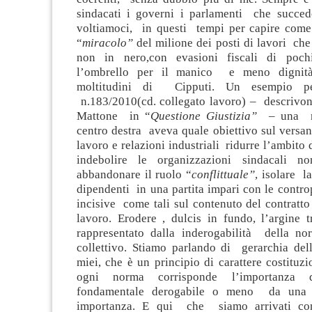
sindacati i governi i parlamenti che succe
voltiamoci, in questi tempi per capire come s
“
miracolo”
del milione dei posti di lavori che
non in nero,con evasioni fiscali di poc
l’ombrello per il manico e meno dignità
moltitudini di Cipputi. Un esempio per
n.183/2010(cd. collegato lavoro) – descrivon
Mattone in “
Questione Giustizia”
– una ma
centro destra aveva quale obiettivo sul versan
lavoro e relazioni industriali ridurre l’ambito 
indebolire le organizzazioni sindacali n
abbandonare il ruolo “
conflittuale”
, isolare l
dipendenti in una partita impari con le contro
incisive come tali sul contenuto del contratto
lavoro. Erodere , dulcis in fundo, l’argine t
rappresentato dalla inderogabilità della no
collettivo. Stiamo parlando di gerarchia dell
miei, che è un principio di carattere costituz
ogni norma corrisponde l’importanza 
fondamentale derogabile o meno da una 
importanza. E qui che siamo arrivati con