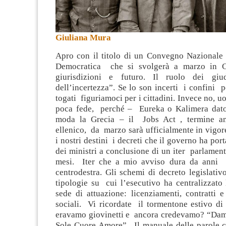
Giuliana Mura
Apro con il titolo di un Convegno Nazionale 
Democratica che si svolgerà a marzo in Cal
giurisdizioni e futuro. Il ruolo dei giud
dell’incertezza”
. Se lo son incerti i confini pe
togati figuriamoci per i cittadini. Invece no, u
poca fede, perché – Eureka o Kalimera dato
moda la Grecia – il Jobs Act , termine a
ellenico, da marzo sarà ufficialmente in vigor
i nostri destini i decreti che il governo ha por
dei ministri a conclusione di un iter parlament
mesi. Iter che a mio avviso dura da anni d
centrodestra. Gli schemi di decreto legislati
tipologie su cui l’esecutivo ha centralizzato
sede di attuazione: licenziamenti, contratti 
sociali. Vi ricordate il tormentone estivo di
eravamo giovinetti e ancora credevamo? “Dam
Sole Cuore Amore”. Il manuale delle parole 