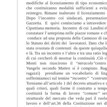
modifiche al licenziamento di tipo economico 
che costituiranno modalità sufficienti a evita
reintegro. Rimane inalterato il licenziamento 
Dopo l’incontro coi sindacati, presentazio
Gazzetta. E quivi cominciamo a intravedere 
Ciputtiana memoria. Incontro di cui Landini eb
constatare l’anteprima nelle piazze romane e c
conduce ad una proposta della Camusso di rac
lo Statuto dei diritti dei lavoratori. Dato che
stata svuotata di contenuti da queste quisquil
e là. Tra un incontro e l’altro e tra una ratio 
di cui cercherò di mostrar la continuità .Ciò 
Monti non riuscirono il “
miracolo”
centro
Vangelo secondo Matteo si è compiuto. Rag
ragazzi) prendiamo un vocabolario di lin
soffermiamoci sul temine “
incontro”
“
contratt
Torniamo all’articolo 1 del decreto attuativo e
quali criteri, quali forme il contratto a tem
costituirà la forma di lavoro
“comune”
sen
strutturale del mercato che veda pari il ruolo
lavoro e dell’art.36 della Costituzione nei diri