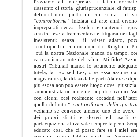
Proviamo ad interpretare i dettati normat
riassunto di storia giurisprudenziale, di fattis
definirebbero quella di cui sopra il su
“
controriforma”
iniziata ad arte anni orsono
impreparati senza leaders e contenuti gius
sinistre tese a frammentarsi e litigarsi nei log
inesistenti: senza il Mister adatto, po
contropiedi o centrocampo da Ringhio o Pir
cui la nostra Nazionale manca da tempo, co
caro amico amante del calcio. Mi fido? Azzard
nostri Tribunali manca lo strumento adeguat
tutela, la Lex sed Lex, o se essa assume conf
magistratura, la difesa delle parti (datore e di
più esosa non può essere luogo dove giustizia
amministrata in nome del popolo sovrano. Va
con alcuni casi realmente accaduti nell’istor
quella definita “
controriforma della giustizi
vediamo se convinco almeno uno che avere 
dei propri diritti e doveri ed usarli 
partecipazione attiva vale sempre la pena. Se
educato così, che ci posso fare se i miei er
coerenti, senza dubbio più di me. Sempre e ol