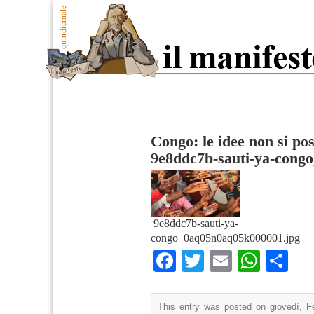
Congo: le idee non si po
9e8ddc7b-sauti-ya-con
9e8ddc7b-sauti-ya-
congo_0aq05n0aq05k000001.jpg
Facebook
Twitter
Email
What
Co
This entry was posted on giovedì, F