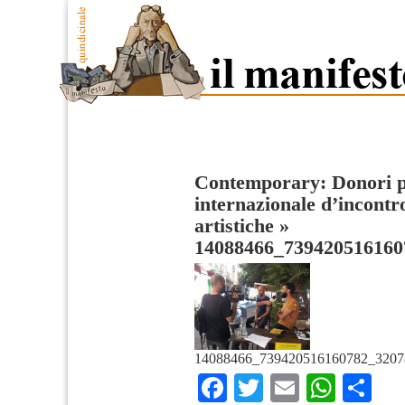
Contemporary: Donori p
internazionale d’incontr
artistiche
»
14088466_739420516160
14088466_739420516160782_3207
Facebook
Twitter
Email
What
Co