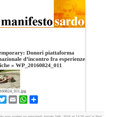
emporary: Donori piattaforma
nazionale d’incontro fra esperienze
tiche
»
WP_20160824_011
60824_011.jpg
Facebook
Twitter
Email
WhatsApp
Condividi
try was posted on mercoledì, Agosto 24th, 2016 at 14:28 and is filed