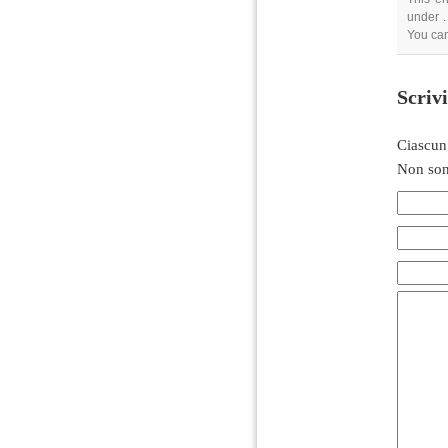
under .
You can
Scriv
Ciascun
Non son