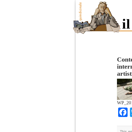
Cont
inter
artis
WP_201
This en