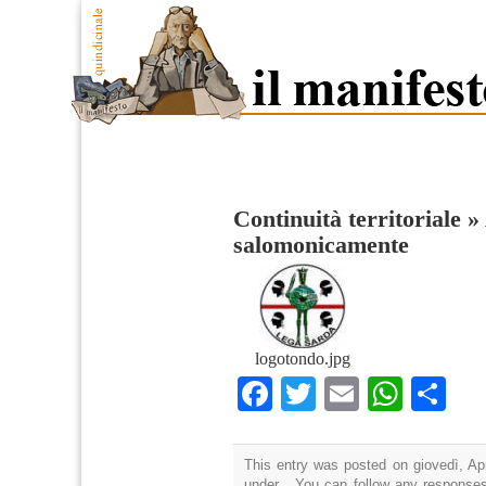
Continuità territoriale
»
salomonicamente
logotondo.jpg
Facebook
Twitter
Email
What
Co
This entry was posted on giovedì, Apr
under . You can follow any responses