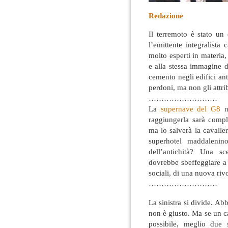
Redazione
Il terremoto è stato un
l’emittente integralista
molto esperti in materia,
e alla stessa immagine d
cemento negli edifici ant
perdoni, ma non gli attri
………………………
La
supernave del G8
n
raggiungerla sarà comp
ma lo salverà la cavall
superhotel maddalenin
dell’antichità? Una sc
dovrebbe sbeffeggiare a 
sociali, di una nuova riv
………………………
La sinistra si divide. Ab
non è giusto. Ma se un ca
possibile, meglio due