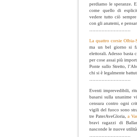
perdiamo le speranze. E’ 
come quello di esplici
vedere tutto ciò sempr
con gli anatemi, e pensa
………………………
La quattro corsie Olbia-S
ma un bel giorno si fa
elettorali. Adesso basta 
per cose assai più importa
Ponte sullo Stretto, l’A
chi si è legalmente battut
………………………
Eventi imprevedibili, rit
basarsi sulla unanime v
censura contro ogni crit
vigili del fuoco sono st
tre PaterAveGloria,
a Va
bravi ragazzi di Balla
nasconde le nuove utilità
………………………