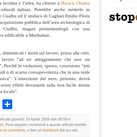
a lacrima e l’altra, ha chiesto a
Barack Obama
ulturali italiani. Potrebbe anche metterlo in
re Cualbu ed il sindaco di Cagliari Emilio Floris
cquisizione pubblica dell’area archeologica di
re Cualbu, magari promettendogli con una
ea edificabile a Manhattan.
, dimenticati i morti sul lavoro, pensa alla crisi.
el lavoro “ad un atteggiamento che non sia
”. Perché le violazioni, spesso, consistono “più
iali o di scarsa consapevolezza che in una reale
lusiva”. L’emersione dal nero, pertanto, dovrà
avere effetti devastanti sulla non facile tenuta
a locale”.
k
r
ail
WhatsApp
Condividi
blicato giovedì, 16 Aprile 2009 alle 00:59 e
ni
. Puoi seguire i commenti a questo articolo tramite
re un commento
, o fare un
trackback
dal tuo sito.