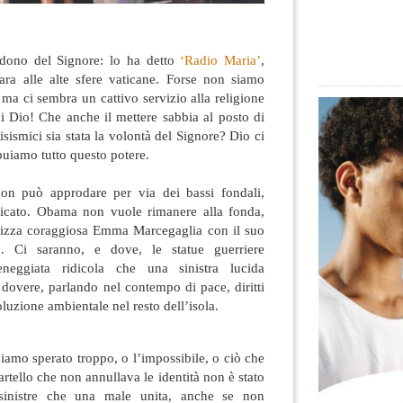
 dono del Signore: lo ha detto
‘Radio Maria’
,
 cara alle alte sfere vaticane. Forse non siamo
 ma ci sembra un cattivo servizio alla religione
i Dio! Che anche il mettere
sabbia al posto di
isismici sia stata la volontà del Signore? Dio ci
buiamo tutto questo potere.
on può approdare per via dei bassi fondali,
licato. Obama non vuole rimanere alla fonda,
erizza coraggiosa Emma Marcegaglia con il suo
o. Ci saranno, e dove, le statue guerriere
eneggiata ridicola che una sinistra lucida
dovere, parlando nel contempo di pace, diritti
oluzione ambientale nel resto dell’isola.
biamo sperato troppo, o l’impossibile, o ciò che
rtello che non annullava le identità non è stato
 sinistre che una male unita, anche se non