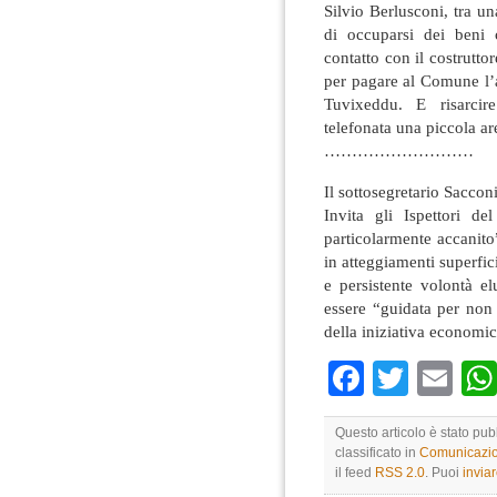
Silvio Berlusconi, tra un
di occuparsi dei beni c
contatto con il costrutto
per pagare al Comune l’a
Tuvixeddu. E risarci
telefonata una piccola ar
………………………
Il sottosegretario Sacconi
Invita gli Ispettori d
particolarmente accanito
in atteggiamenti superfic
e persistente volontà e
essere “guidata per non 
della iniziativa economic
Faceboo
Twitte
Em
Questo articolo è stato pub
classificato in
Comunicazio
il feed
RSS 2.0
. Puoi
invia