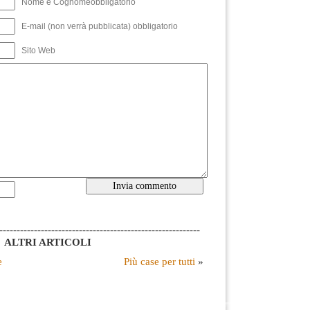
Nome e Cognomeobbligatorio
E-mail (non verrà pubblicata) obbligatorio
Sito Web
----------------------------------------------------------
ALTRI ARTICOLI
e
Più case per tutti
»