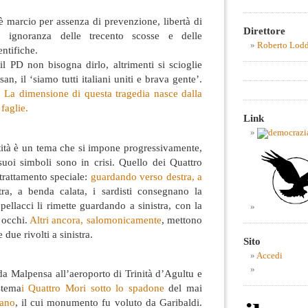
 è marcio per assenza di prevenzione, libertà di
Direttore
e, ignoranza delle trecento scosse e delle
Roberto Lod
entifiche.
l PD non bisogna dirlo, altrimenti si scioglie
an, il ‘siamo tutti italiani uniti e brava gente’.
.
La dimensione di questa tragedia nasce dalla
faglie.
Link
ntità è un tema che si impone progressivamente,
uoi simboli sono in crisi. Quello dei Quattro
trattamento speciale:
guardando verso destra, a
ra, a benda calata, i sardisti consegnano la
ellacci li rimette guardando a sinistra, con la
 occhi.
Altri ancora, salomonicamente
, mettono
 due rivolti a sinistra.
Sito
Accedi
a Malpensa all’aeroporto di Trinità d’Agultu e
stema
i Quattro Mori sotto lo spadone
del mai
sano
, il cui monumento fu voluto da Garibaldi.