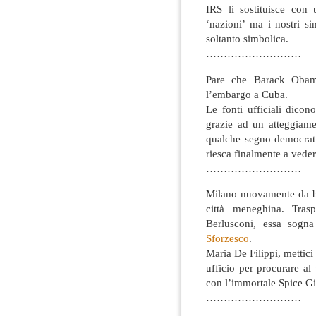
IRS li sostituisce con 
‘nazioni’ ma i nostri s
soltanto simbolica.
………………………
Pare che Barack Obama 
l’embargo a Cuba.
Le fonti ufficiali dico
grazie ad un atteggiam
qualche segno democratic
riesca finalmente a veder
………………………
Milano nuovamente da be
città meneghina. Tras
Berlusconi, essa sog
Sforzesco
.
Maria De Filippi, mettici
ufficio per procurare a
con l’immortale Spice Gi
………………………