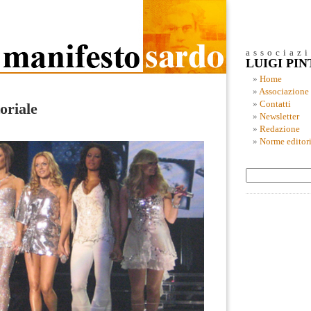
associaz
LUIGI PI
Home
Associazione
Contatti
oriale
Newsletter
Redazione
Norme editori