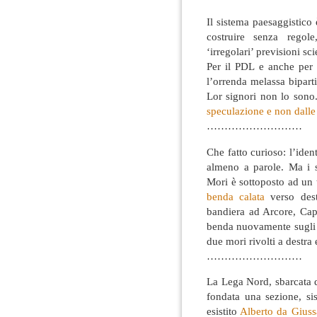
Il sistema paesaggistico
costruire senza regol
‘irregolari’ previsioni sci
Per il PDL e anche per i
l’orrenda melassa bipartis
Lor signori non lo sono
speculazione e non dalle 
………………………
Che fatto curioso: l’ide
almeno a parole. Ma i s
Mori è sottoposto ad un 
benda calata
verso dest
bandiera ad Arcore, Capp
benda nuovamente sugli
due mori rivolti a destra e
………………………
La Lega Nord, sbarcata d
fondata una sezione, si
esistito
Alberto da Gius