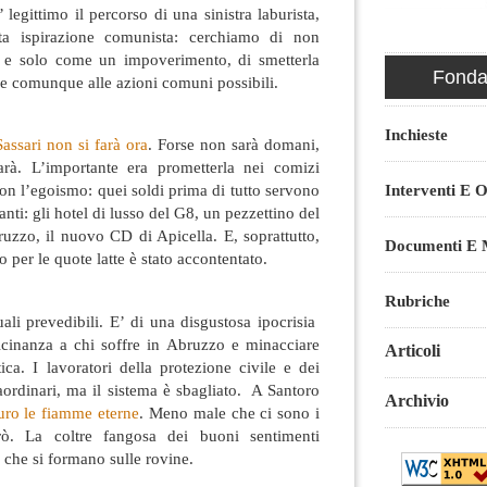
legittimo il percorso di una sinistra laburista,
ta ispirazione comunista: cerchiamo di non
e e solo come un impoverimento, di smetterla
Fondaz
re comunque alle azioni comuni possibili.
Inchieste
assari non si farà ora
. Forse non sarà domani,
rà. L’importante era prometterla nei comizi
Interventi E O
con l’egoismo: quei soldi prima di tutto servono
nti: gli hotel di lusso del G8, un pezzettino del
bruzzo, il nuovo CD di Apicella. E, soprattutto,
Documenti E M
o per le quote latte è stato accontentato.
Rubriche
uali prevedibili. E’ di una disgustosa ipocrisia
icinanza a chi soffre in Abruzzo e minacciare
Articoli
ica. I lavoratori della protezione civile e dei
raordinari, ma il sistema è sbagliato. A Santoro
Archivio
uro le fiamme eterne
. Meno male che ci sono i
rò. La coltre fangosa dei buoni sentimenti
 che si formano sulle rovine.