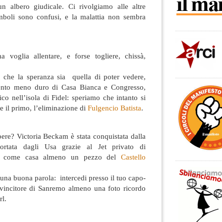
un albero giudicale. Ci rivolgiamo alle altre
imboli sono confusi, e la malattia non sembra
voglia allentare, e forse togliere, chissà,
no che la speranza sia quella di poter vedere,
ento meno duro di Casa Bianca e Congresso,
o nell’isola di Fidel: speriamo che intanto si
e il primo, l’eliminazione di
Fulgencio Batista
.
re? Victoria Beckam è stata conquistata dalla
portata dagli Usa grazie al Jet privato di
na come casa almeno un pezzo del
Castello
 una buona parola: intercedi presso il tuo capo-
l vincitore di Sanremo almeno una foto ricordo
rl.