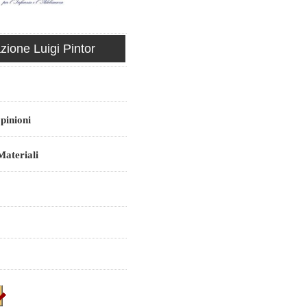
ione Luigi Pintor
pinioni
ateriali