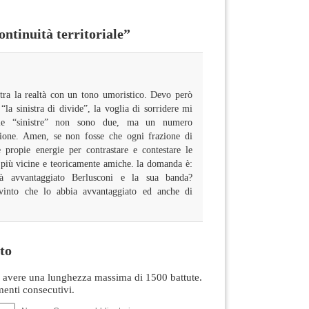
tinuità territoriale”
stra la realtà con un tono umoristico. Devo però
 “la sinistra di divide”, la voglia di sorridere mi
 le “sinistre” non sono due, ma un numero
sione. Amen, se non fosse che ogni frazione di
e propie energie per contrastare e contestare le
 più vicine e teoricamente amiche. la domanda è:
à avvantaggiato Berlusconi e la sua banda?
vinto che lo abbia avvantaggiato ed anche di
to
avere una lunghezza massima di 1500 battute.
nti consecutivi.