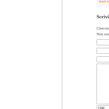
leave 
Scriv
Ciascun
Non son