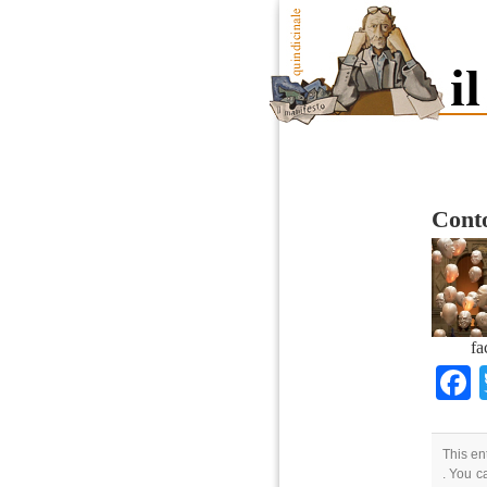
Conto
fa
This en
. You c