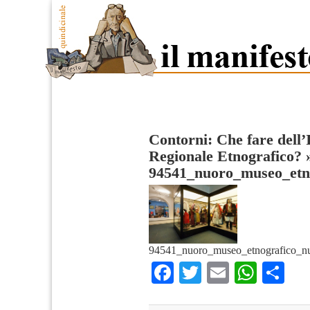
Contorni: Che fare dell’
Regionale Etnografico?
94541_nuoro_museo_etn
94541_nuoro_museo_etnografico_nu
Facebook
Twitter
Email
What
Co