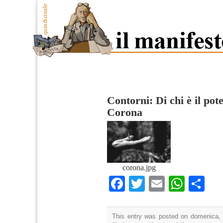
Contorni: Di chi è il pot
Corona
corona.jpg
Facebook
Twitter
Email
What
Co
This entry was posted on domenica, 