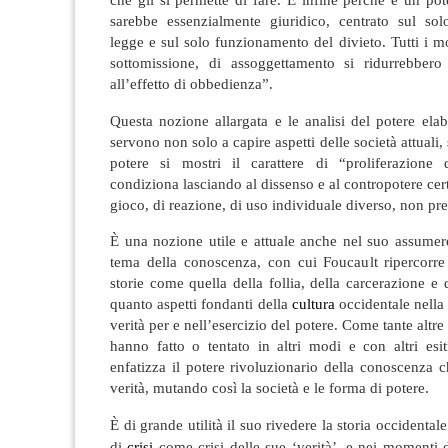
che gli si permette di fare. E infine perché è un
pot
sarebbe essenzialmente giuridico, centrato sul sol
legge e sul solo funzionamento del divieto. Tutti i m
sottomissione, di assoggettamento si ridurrebbero
all’effetto di obbedienza
”.
Questa nozione allargata e le analisi del potere ela
servono non solo a capire aspetti delle società attuali
potere si mostri il carattere di “proliferazione 
condiziona lasciando al dissenso e al contropotere cert
gioco, di reazione, di uso individuale diverso, non pre
È una nozione utile e attuale anche nel suo assumer
tema della conoscenza, con cui Foucault ripercorr
storie come quella della follia, della carcerazione e d
quanto aspetti fondanti della
cultura
occidentale nella 
verità per e nell’esercizio del potere. Come tante altr
hanno fatto o tentato in altri modi e con altri esiti
enfatizza il potere rivoluzionario della conoscenza c
verità, mutando così la società e le forma di potere.
È di grande utilità il suo rivedere la storia occidenta
di
crisi
come crisi delle sue ‘verità’, e nei momenti di