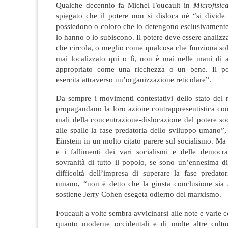
Qualche decennio fa Michel Foucault in
Microfisic
spiegato che il potere non si disloca né “
si divide
possiedono o coloro che lo detengono esclusivamente
lo hanno o lo subiscono. Il potere deve essere analiz
che circola, o meglio come qualcosa che funziona so
mai localizzato qui o lì, non è mai nelle mani di 
appropriato come una ricchezza o un bene. Il pot
esercita attraverso un’organizzazione reticolare
”.
Da sempre i movimenti contestativi dello stato de
propagandano la loro azione contrappresentistica co
mali della concentrazione-dislocazione del potere soc
alle spalle la fase predatoria dello sviluppo umano”
Einstein in un molto citato parere sul socialismo. Ma 
e i fallimenti dei vari socialismi e delle democra
sovranità di tutto il popolo, se sono un’ennesima d
difficoltà dell’impresa
di superare la fase predato
umano, “non è
detto che la
giusta conclusione
sia 
sostiene
Jerry Cohen
esegeta odierno del
marxismo
.
Foucault a volte sembra avvicinarsi alle note e varie 
quanto moderne occidentali e di molte altre cultur