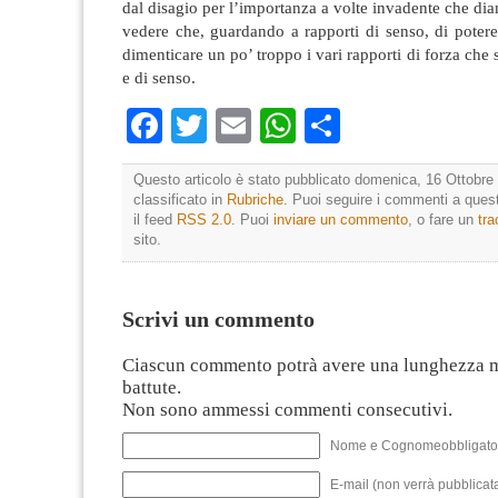
dal disagio per l’importanza a volte invadente che di
vedere che, guardando a rapporti di senso, di poter
dimenticare un po’ troppo i vari rapporti di forza che 
e di senso.
Facebook
Twitter
Email
WhatsApp
Condividi
Questo articolo è stato pubblicato domenica, 16 Ottobre 
classificato in
Rubriche
. Puoi seguire i commenti a quest
il feed
RSS 2.0
. Puoi
inviare un commento
, o fare un
tr
sito.
Scrivi un commento
Ciascun commento potrà avere una lunghezza 
battute.
Non sono ammessi commenti consecutivi.
Nome e Cognomeobbligato
E-mail (non verrà pubblicata