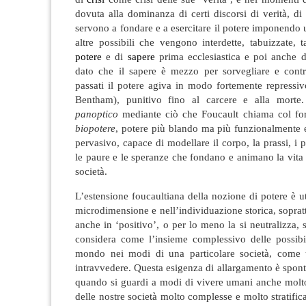
dovuta alla dominanza di certi discorsi di verità, di
servono a fondare e a esercitare il potere imponendo u
altre possibili che vengono interdette, tabuizzate, t
potere
e di
sapere
prima ecclesiastica e poi anche de
dato che il sapere è mezzo per sorvegliare e contro
passati il potere agiva in modo fortemente repressi
Bentham), punitivo fino al carcere e alla morte
panoptico
mediante ciò che Foucault chiama col for
biopotere
, potere più blando ma più funzionalmente 
pervasivo, capace di modellare il corpo, la prassi, i pe
le paure e le speranze che fondano e animano la vita d
società.
L’estensione foucaultiana della nozione di potere è ut
microdimensione e nell’individuazione storica, sopratt
anche in ‘positivo’, o per lo meno la si neutralizza, s
considera come l’insieme complessivo delle possibil
mondo nei modi di una particolare società, come 
intravvedere. Questa esigenza di allargamento è spont
quando si guardi a modi di vivere umani anche molto
delle nostre società molto complesse e molto stratific