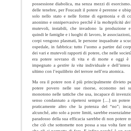
possessione diabolica, ma senza mezzi di esorcismo.
delle tenebre, per Foucault il potere è perenne e ubiq
solo nello stato e nelle forme di egemonia e di con
anonimo e onnipervasivo perché è la
molteplicità dei
mutevoli, instabili, che invadono la produzione e
quindi le famiglie e i luoghi di lavoro, le associazioni, g
corpi vengono plasmati, le persone inquadrate a scuo
ospedale, in fabbrica: tutto l’uomo a partire dal corp
dei vari e mutevoli rapporti di
potere, che nelle societ
era potere sovrano di vita e di morte e oggi 
impegnato a
gestire la vita
individuale e dell’intera
ultimo con l’equilibrio del terrore nell’era atomica.
Ma ora il potere non è più principalmente divieto p
potere
povero nelle sue risorse, economo nei su
monotono nelle tattiche che usa, incapace di invenzi
senso condannato a ripetersi sempre […] un
potere
praticamente altro che la potenza del “no”; inca
alcunché, atto solo a porre limiti, sarebbe essenzialmen
paradosso della sua efficacia sarebbe di non
potere
nu
che ciò che sottomette non possa a sua volta fare n