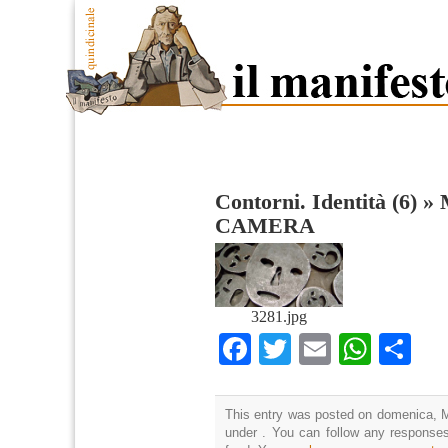
Contorni. Identità (6)
»
CAMERA
3281.jpg
Facebook
Twitter
Email
What
Co
This entry was posted on domenica, Ma
under . You can follow any responses