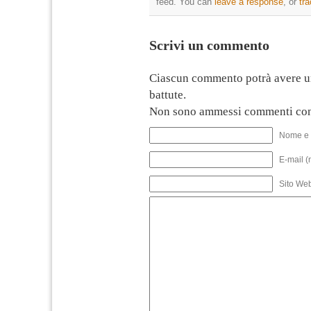
feed. You can
leave a response
, or
tr
Scrivi un commento
Ciascun commento potrà avere u
battute.
Non sono ammessi commenti con
Nome e 
E-mail (
Sito We