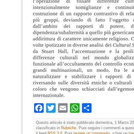
l’operazione di fissare differenze cult
intenzionalmente somiglianze e continui
costruzione di un rapporto contrastivo di rel
più gruppi, deviando di fatto l’oggetto 
dall’ambito dei rapporti di potere, 
dipendenza/subalternità a quello più genericam
addirittura di carattere unicamente religioso. 
volte ipotizzato in diverse analisi dei
Cultural 
da Stuart Hall, l’accentuazione e la proli
differenze culturali nel mondo globaliz
funzionale all’occultamento del controllo eco
grandi multinazionali, un modo, fra le a
naturalizzare e stabilizzare i rapporti di 
riversando sulle diversità etniche o culturali
coloro che vengono schiacciati dall’egemon
internazionale.
Facebook
Twitter
Email
WhatsApp
Condividi
Questo articolo è stato pubblicato domenica, 1 Marzo 20
classificato in
Rubriche
. Puoi seguire i commenti a quest
il feed
RSS 2.0
. Puoi
inviare un commento
, o fare un
tr