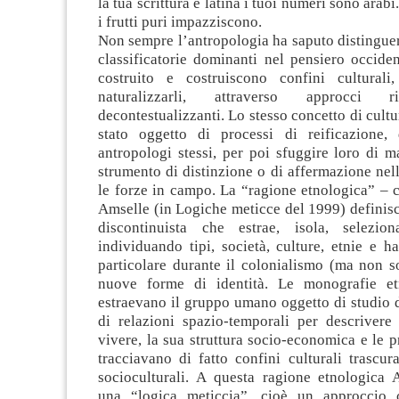
la tua scrittura è latina i tuoi numeri sono arabi
i frutti puri impazziscono.
Non sempre l’antropologia ha saputo distinguer
classificatorie dominanti nel pensiero occide
costruito e costruiscono confini culturali
naturalizzarli, attraverso approcci r
decontestualizzanti. Lo stesso concetto di cultu
stato oggetto di processi di reificazione,
antropologi stessi, per poi sfuggire loro di 
strumento di distinzione o di affermazione nell
le forze in campo. La “ragione etnologica” –
Amselle (in Logiche meticce del 1999) definisc
discontinuista che estrae, isola, selezion
individuando tipi, società, culture, etnie e ha
particolare durante il colonialismo (ma non s
nuove forme di identità. Le monografie et
estraevano il gruppo umano oggetto di studio 
di relazioni spazio-temporali per descrivere
vivere, la sua struttura socio-economica e le pr
tracciavano di fatto confini culturali trascu
socioculturali. A questa ragione etnologica
una “logica meticcia”, cioè un approccio c