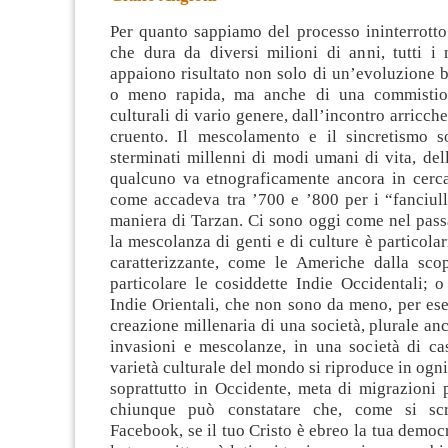
Per quanto sappiamo del processo ininterrotto
che dura da diversi milioni di anni, tutti i 
appaiono risultato non solo di un’evoluzione b
o meno rapida
, ma anche di una commistion
culturali di vario genere, dall’incontro arricch
cruento. Il mescolamento e il sincretismo s
sterminati millenni di modi umani di vita, del
qualcuno va etnograficamente ancora in cerca
come accadeva tra ’700 e ’800 per i “fanciull
maniera di Tarzan. Ci sono oggi come nel pass
la mescolanza di genti e di culture è particola
caratterizzante, come le Americhe dalla scop
particolare le cosiddette Indie Occidentali; 
Indie Orientali, che non sono da meno, per es
creazione millenaria di una società, plurale anc
invasioni e mescolanze, in una società di ca
varietà culturale del mondo si riproduce in ogni
soprattutto in Occidente, meta di migrazioni 
chiunque può constatare che, come si sc
Facebook, se il tuo Cristo è ebreo la tua democr