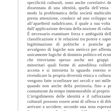
specificità culturali, sono anche correlativi d
dissennata di una identità, quella dell’etnia 
modo la problematica della società multicultu
presta attenzione, conduce ad uno sviluppo s
all’apartheid sudafricano, il quale a sua volta
dall’applicazione deviata della nozione di cultu
É necessario esaminare forza e ambiguità dell
classificazione e le relazioni tra potere e sape
legittimazione di politiche e pratiche ger
avvalgono di logiche non meticce per afferma
unicamente logiche di dominio politico ed eco
che ritroviamo spesso anche nei gruppi 
minoritari quali forme di autodifesa collett
accetta e si introietta lo sguardo esterno es
rivendicare la propria diversità etnica o cultural
vengono fatte sconfinare nei secoli e nei millen
quando non anche della preistoria, fino a p
connaturate da tempo immemorabile al proprio
L’irrigidimento delle identità e il rafforzam
culturali possono essere armi di offesa e di di
arrivare a uccidere, secondo una nota espress