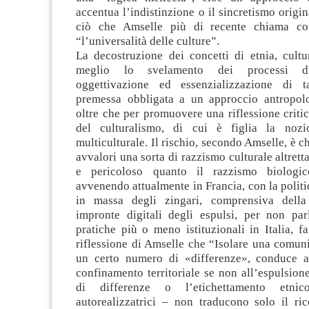
accentua l’indistinzione o il sincretismo origin
ciò che Amselle più di recente chiama con
“l’universalità delle culture”.
La decostruzione dei concetti di etnia, cultu
meglio lo svelamento dei processi di
oggettivazione ed essenzializzazione di ta
premessa obbligata a un approccio antropol
oltre che per promuovere una riflessione critic
del culturalismo, di cui è figlia la nozi
multiculturale. Il rischio, secondo Amselle, è ch
avvalori una sorta di razzismo culturale altrett
e pericoloso quanto il razzismo biologi
avvenendo attualmente in Francia, con la politi
in massa degli zingari, comprensiva della 
impronte digitali degli espulsi, per non parl
pratiche più o meno istituzionali in Italia, f
riflessione di Amselle che “Isolare una comuni
un certo numero di «differenze», conduce a
confinamento territoriale se non all’espulsione
di differenze o l’etichettamento etni
autorealizzatrici – non traducono solo il ri