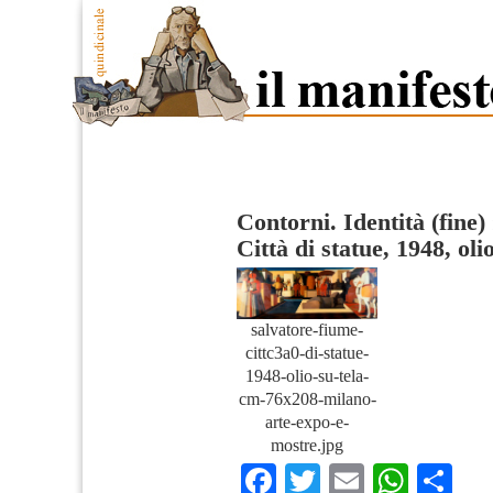
Contorni. Identità (fine)
Città di statue, 1948, olio
salvatore-fiume-
cittc3a0-di-statue-
1948-olio-su-tela-
cm-76x208-milano-
arte-expo-e-
mostre.jpg
Facebook
Twitter
Email
What
Co