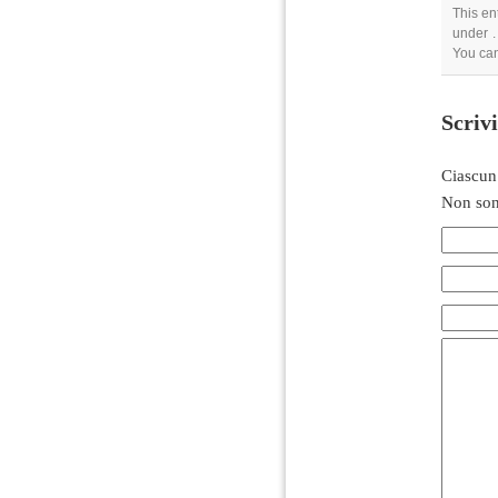
This en
under .
You ca
Scriv
Ciascun
Non son