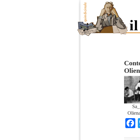
Conto
Olie
Sa_
Olien