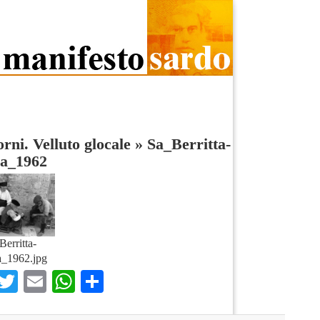
rni. Velluto glocale
»
Sa_Berritta-
na_1962
Berritta-
a_1962.jpg
Facebook
Twitter
Email
WhatsApp
Condividi