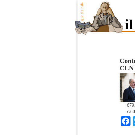
Contr
CLN
679
cald