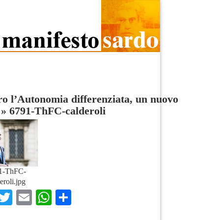
o l’Autonomia differenziata, un nuovo
»
6791-ThFC-calderoli
1-ThFC-
eroli.jpg
Facebook
Twitter
Email
WhatsApp
Condividi