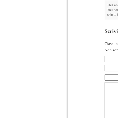
This en
You can
skip to
Scriv
Ciascun
Non son