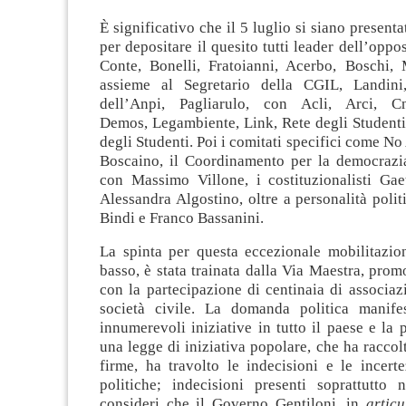
È significativo che il 5 luglio si siano present
per depositare il quesito tutti leader dell’oppo
Conte, Bonelli, Fratoianni, Acerbo, Boschi, 
assieme al Segretario della CGIL, Landini,
dell’Anpi, Pagliarulo, con Acli, Arci, 
Demos, Legambiente, Link, Rete degli Student
degli Studenti. Poi i comitati specifici come N
Boscaino, il Coordinamento per la democrazia
con Massimo Villone, i costituzionalisti Gae
Alessandra Algostino, oltre a personalità pol
Bindi e Franco Bassanini.
La spinta per questa eccezionale mobilitazio
basso, è stata trainata dalla Via Maestra, pro
con la partecipazione di centinaia di associazi
società civile. La domanda politica manifes
innumerevoli iniziative in tutto il paese e la 
una legge di iniziativa popolare, che ha raccol
firme, ha travolto le indecisioni e le incert
politiche; indecisioni presenti soprattutto
consideri che il Governo Gentiloni, in
artic