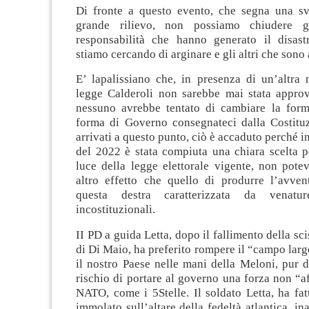
Di fronte a questo evento, che segna una svo
grande rilievo, non possiamo chiudere g
responsabilità che hanno generato il disast
stiamo cercando di arginare e gli altri che sono
E’ lapalissiano che, in presenza di un’altra 
legge Calderoli non sarebbe mai stata appro
nessuno avrebbe tentato di cambiare la form
forma di Governo consegnateci dalla Costitu
arrivati a questo punto, ciò è accaduto perché in
del 2022 è stata compiuta una chiara scelta po
luce della legge elettorale vigente, non pote
altro effetto che quello di produrre l’avven
questa destra caratterizzata da venatu
incostituzionali.
II PD a guida Letta, dopo il fallimento della sci
di Di Maio, ha preferito rompere il “campo lar
il nostro Paese nelle mani della Meloni, pur d
rischio di portare al governo una forza non “af
NATO, come i 5Stelle. Il soldato Letta, ha fatt
immolato sull’altare della fedeltà atlantica, in