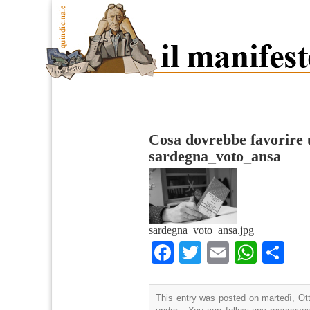
Cosa dovrebbe favorire u
sardegna_voto_ansa
sardegna_voto_ansa.jpg
Facebook
Twitter
Email
What
Co
This entry was posted on martedì, Ott