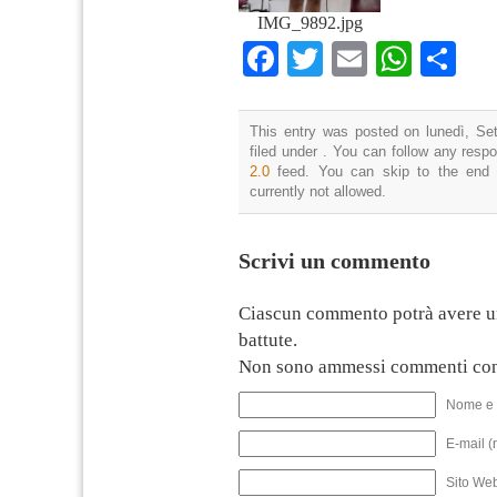
IMG_9892.jpg
Facebook
Twitter
Email
What
Co
This entry was posted on lunedì, Se
filed under . You can follow any resp
2.0
feed. You can skip to the end 
currently not allowed.
Scrivi un commento
Ciascun commento potrà avere u
battute.
Non sono ammessi commenti con
Nome e 
E-mail (
Sito We