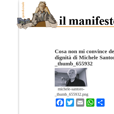
Cosa non mi convince dell
dignità di Michele Santo
_thumb_655932
michele-santoro-
_thumb_655932.png
Facebook
Twitter
Email
What
Co