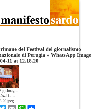
rimane del Festival del giornalismo
nazionale di Perugia
»
WhatsApp Image
04-11 at 12.18.20
App-Image-
04-11-at-
8.20.jpeg
Facebook
Twitter
Email
WhatsApp
Condividi