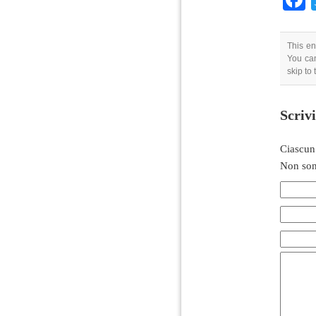
This en
You can
skip to
Scriv
Ciascun
Non son