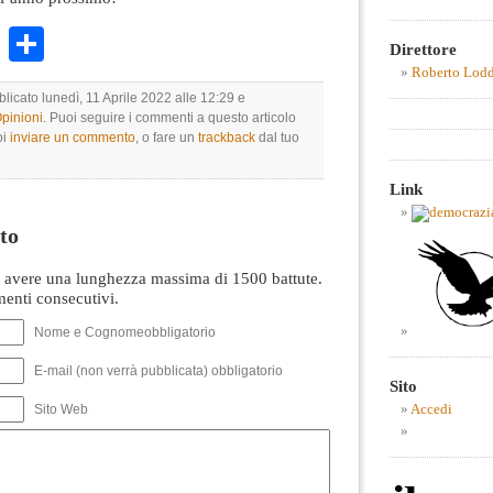
k
r
ail
WhatsApp
Condividi
Direttore
Roberto Lod
blicato lunedì, 11 Aprile 2022 alle 12:29 e
Opinioni
. Puoi seguire i commenti a questo articolo
oi
inviare un commento
, o fare un
trackback
dal tuo
Link
to
avere una lunghezza massima di 1500 battute.
nti consecutivi.
Nome e Cognomeobbligatorio
E-mail (non verrà pubblicata) obbligatorio
Sito
Sito Web
Accedi