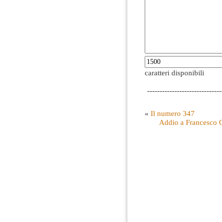
caratteri disponibili
------------------------------
«
Il numero 347
Addio a Francesco Or