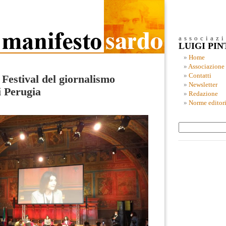
associaz
LUIGI PI
Home
Associazione
Contatti
Festival del giornalismo
Newsletter
i Perugia
Redazione
Norme editori