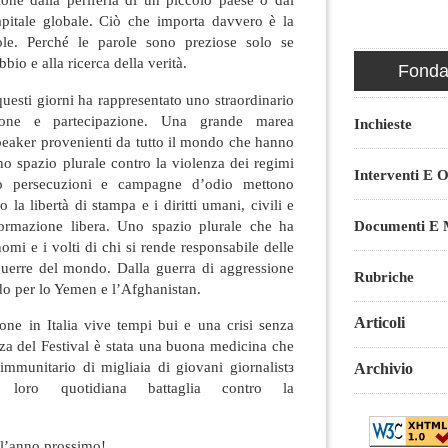
pitale globale. Ciò che importa davvero è la
ole. Perché le parole sono preziose solo se
bio e alla ricerca della verità.
Fondaz
 questi giorni ha rappresentato uno straordinario
zione e partecipazione. Una grande marea
Inchieste
peaker provenienti da tutto il mondo che hanno
o spazio plurale contro la violenza dei regimi
Interventi E O
rso persecuzioni e campagne d’odio mettono
 la libertà di stampa e i diritti umani, civili e
nformazione libera. Uno spazio plurale che ha
Documenti E M
nomi e i volti di chi si rende responsabile delle
guerre del mondo. Dalla guerra di aggressione
Rubriche
do per lo Yemen e l’Afghanistan.
Articoli
ione in Italia vive tempi bui e una crisi senza
za del Festival è stata una buona medicina che
 immunitario di migliaia di giovani giornalistз
Archivio
loro quotidiana battaglia contro la
 l’anno prossimo!