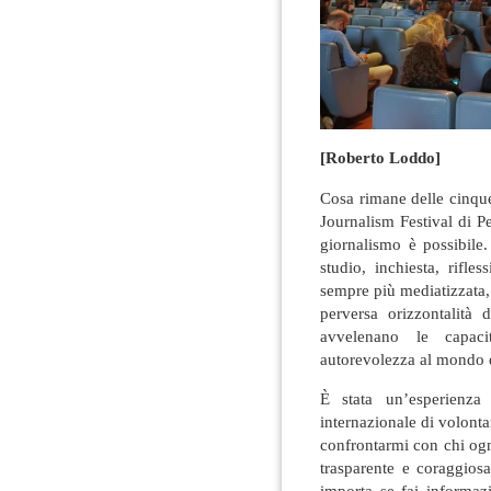
[Roberto Loddo]
Cosa rimane delle cinque
Journalism Festival di 
giornalismo è possibile.
studio, inchiesta, rifl
sempre più mediatizzata,
perversa orizzontalità 
avvelenano le capaci
autorevolezza al mondo 
È stata un’esperienza 
internazionale di volontar
confrontarmi con chi ogn
trasparente e coraggios
importa se fai informaz