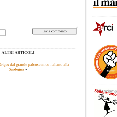
----------------------------------------------------------
ALTRI ARTICOLI
igo: dal grande palcoscenico italiano alla
Sardegna
»