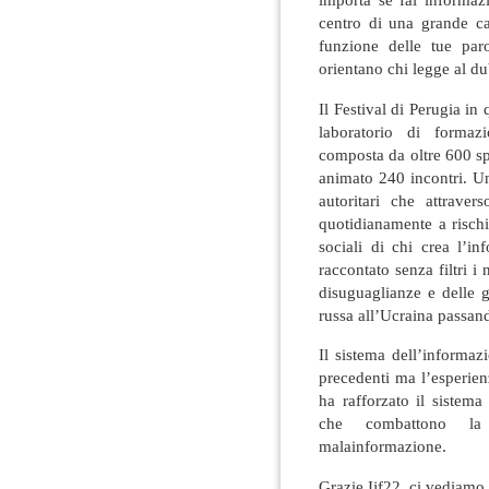
centro di una grande ca
funzione delle tue par
orientano chi legge al dub
Il Festival di Perugia in
laboratorio di forma
composta da oltre 600 s
animato 240 incontri. Un
autoritari che attrave
quotidianamente a rischio
sociali di chi crea l’i
raccontato senza filtri i 
disuguaglianze e delle 
russa all’Ucraina passan
Il sistema dell’informaz
precedenti ma l’esperien
ha rafforzato il sistema
che combattono la 
malainformazione.
Grazie Ijf22, ci vediamo