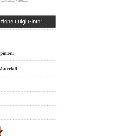
ione Luigi Pintor
pinioni
ateriali