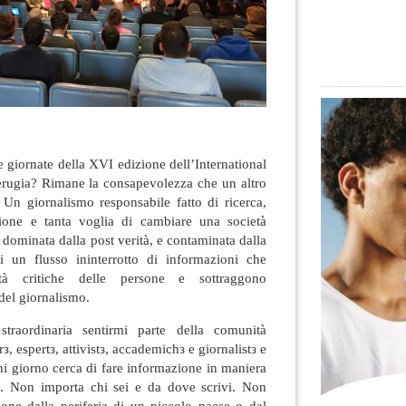
 giornate della XVI edizione dell’International
Perugia? Rimane la consapevolezza che un altro
 Un giornalismo responsabile fatto di ricerca,
essione e tanta voglia di cambiare una società
 dominata dalla post verità, e contaminata dalla
di un flusso ininterrotto di informazioni che
tà critiche delle persone e sottraggono
del giornalismo.
straordinaria sentirmi parte della comunità
з, espertз, attivistз, accademichз e giornalistз e
i giorno cerca di fare informazione in maniera
a. Non importa chi sei e da dove scrivi. Non
ione dalla periferia di un piccolo paese o dal