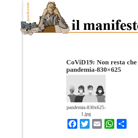
CoViD19: Non resta che 
pandemia-830×625
pandemia-830x625-
1.jpg
Facebook
Twitter
Email
What
Co