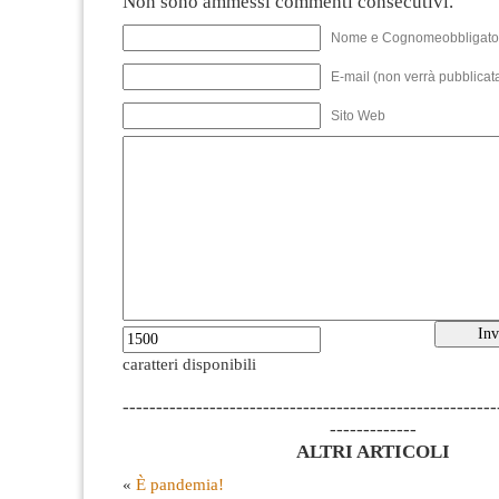
Non sono ammessi commenti consecutivi.
Nome e Cognomeobbligato
E-mail (non verrà pubblicata
Sito Web
caratteri disponibili
--------------------------------------------------------
-------------
ALTRI ARTICOLI
«
È pandemia!