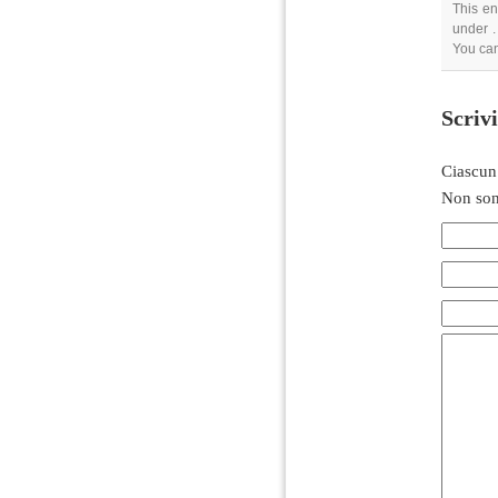
This en
under .
You can
Scriv
Ciascun
Non son