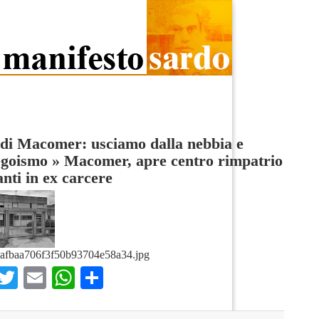
di Macomer: usciamo dalla nebbia e
egoismo
»
Macomer, apre centro rimpatrio
nti in ex carcere
afbaa706f3f50b93704e58a34.jpg
Facebook
Twitter
Email
WhatsApp
Condividi