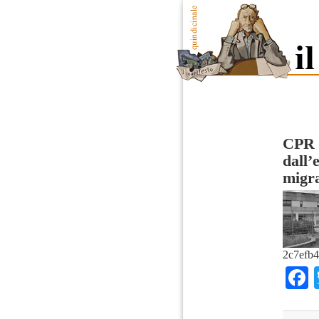
CPR 
dall’
migra
2c7efb4