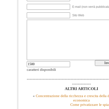
E-mail (non verrà pubblicata
Sito Web
caratteri disponibili
--------------------------------------------------------
-------------
ALTRI ARTICOLI
«
Concentrazione della ricchezza e crescita della 
economica
Come privatizzare le spi