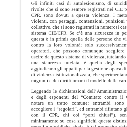
Gli infiniti casi di autolesionismo, di suicid
rivolte che si sono sempre registrati nei CIE 
CPR, sono dovuti a questa violenza. I meto
violenti, con pestaggi, contenzioni, punizioni 
collettive, che si sono registrati in numerosi cas
sistema CIE/CPR. Se c’è una sicurezza in pe
questa è in primis quella delle persone che v
contro la loro volontà; solo successivamen
operatori, che possono comunque scegliere 
uscire da questo sistema di violenza, tutelando 
una sicurezza tutelata, è quella degli spe
aggiudicano gli appalti per la gestione opaca di
di violenza istituzionalizzata, che sperimentano
migranti e dei diritti umani il modello delle carc
Leggendo le dichiarazioni dell’Amministraz
e degli esponenti del “Comitato contro il
notare un tratto comune: entrambi sono 
accogliere i “regolari”, ed entrambi rifiutano gl
con il CPR, chi coi “porti chiusi”), senz
minimamente su cosa significhi questa distinz
morali e giuridiche abbia. A tal proposito chi