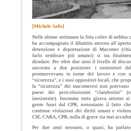
[Michele Salis]
Nelle ultime settimane la fitta coltre di nebbia
ha accompagnato il dibattito attorno all’apertu
detenzione e deportazione di Macomer (ch
farlo sembrare più umano) si sta finalmen
diradare
. Per oltre due anni il livello di disc
ancorato a due posizioni: i sostenitori d
promuovevano in nome del lavoro e con u
“sicurezza”, e i suoi oppositori locali, che prop
la “sicurezza” dei macomeresi non potevano f
paese dei pericolosissimi “clandestini” (s
inesistente). Insomma tutto girava attorno ai
gente fuori dal CPR, nonostante il fatto ch
continue violazioni dei diritti umani e violen
CIE, CARA, CPR, nulla di grave sia mai accad
Per due anni nessuno, o quasi, ha parlato