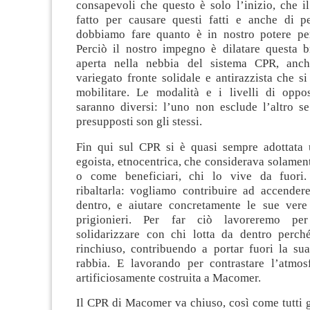
consapevoli che questo è solo l’inizio, che i
fatto per causare questi fatti e anche di p
dobbiamo fare quanto è in nostro potere per
Perciò il nostro impegno è dilatare questa b
aperta nella nebbia del sistema CPR, anc
variegato fronte solidale e antirazzista che si
mobilitare. Le modalità e i livelli di opp
saranno diversi: l’uno non esclude l’altro se
presupposti son gli stessi.
Fin qui sul CPR si è quasi sempre adottata 
egoista, etnocentrica, che considerava solamen
o come beneficiari, chi lo vive da fuori
ribaltarla: vogliamo contribuire ad accendere 
dentro, e aiutare concretamente le sue vere 
prigionieri. Per far ciò lavoreremo pe
solidarizzare con chi lotta da dentro perch
rinchiuso, contribuendo a portar fuori la su
rabbia. E lavorando per contrastare l’atmos
artificiosamente costruita a Macomer.
Il CPR di Macomer va chiuso, così come tutti gli