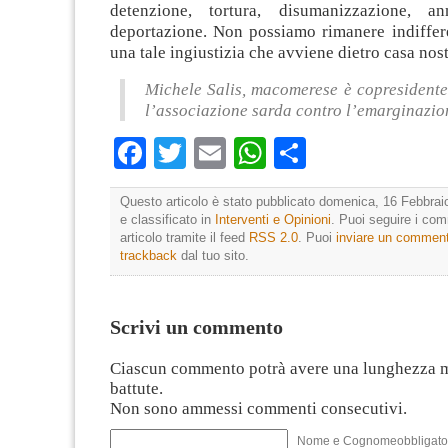
detenzione, tortura, disumanizzazione, an
deportazione. Non possiamo rimanere indiffere
una tale ingiustizia che avviene dietro casa nost
Michele Salis, macomerese è copresidente
l’associazione sarda contro l’emarginazio
Facebook
Twitter
Email
WhatsApp
Condividi
Questo articolo è stato pubblicato domenica, 16 Febbrai
e classificato in
Interventi e Opinioni
. Puoi seguire i co
articolo tramite il feed
RSS 2.0
. Puoi
inviare un commen
trackback
dal tuo sito.
Scrivi un commento
Ciascun commento potrà avere una lunghezza 
battute.
Non sono ammessi commenti consecutivi.
Nome e Cognomeobbligato