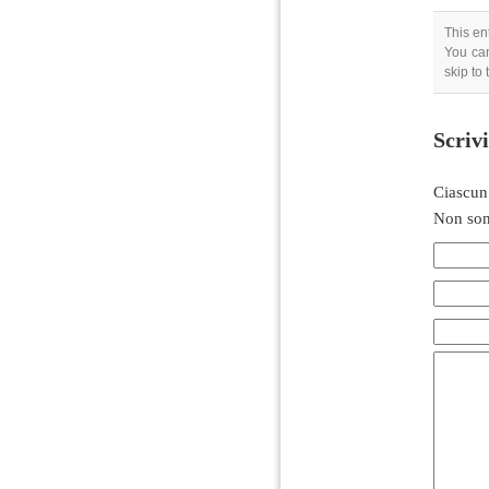
This en
You can
skip to
Scriv
Ciascun
Non son