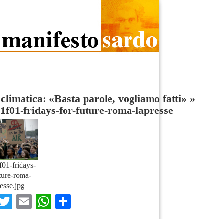
 climatica: «Basta parole, vogliamo fatti»
»
1f01-fridays-for-future-roma-lapresse
01-fridays-
uture-roma-
resse.jpg
Facebook
Twitter
Email
WhatsApp
Condividi