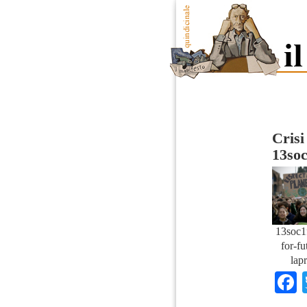
Crisi
13soc
13soc1f
for-f
lap