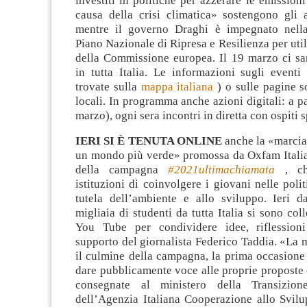
investiti in politiche per azzerare le emissioni
causa della crisi climatica» sostengono gli att
mentre il governo Draghi è impegnato nella 
Piano Nazionale di Ripresa e Resilienza per util
della Commissione europea. Il 19 marzo ci sar
in tutta Italia. Le informazioni sugli eventi
trovate sulla
mappa italiana
) o sulle pagine s
locali. In programma anche azioni digitali: a pa
marzo), ogni sera incontri in diretta con ospiti s
IERI SI È TENUTA ONLINE
anche la «marcia
un mondo più verde» promossa da Oxfam Italia
della campagna
#2021ultimachiamata
, ch
istituzioni di coinvolgere i giovani nelle polit
tutela dell’ambiente e allo sviluppo. Ieri d
migliaia di studenti da tutta Italia si sono col
You Tube per condividere idee, riflessioni
supporto del giornalista Federico Taddia. «La m
il culmine della campagna, la prima occasione 
dare pubblicamente voce alle proprie proposte
consegnate al ministero della Transizio
dell’Agenzia Italiana Cooperazione allo Svilu