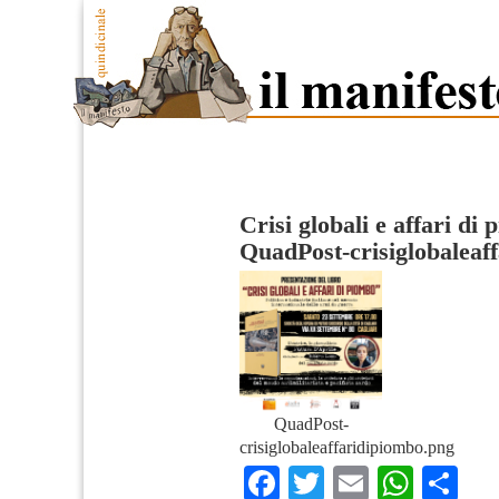
Crisi globali e affari di
QuadPost-crisiglobaleaf
QuadPost-
crisiglobaleaffaridipiombo.png
Facebook
Twitter
Email
What
Co