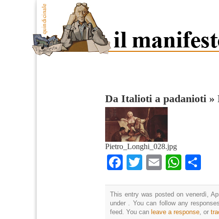
Da Italioti a padanioti
»
Pietro_Longhi_028.jpg
Facebook
Twitter
Email
What
Co
This entry was posted on venerdì, Apr
under . You can follow any responses
feed. You can
leave a response
, or
tr