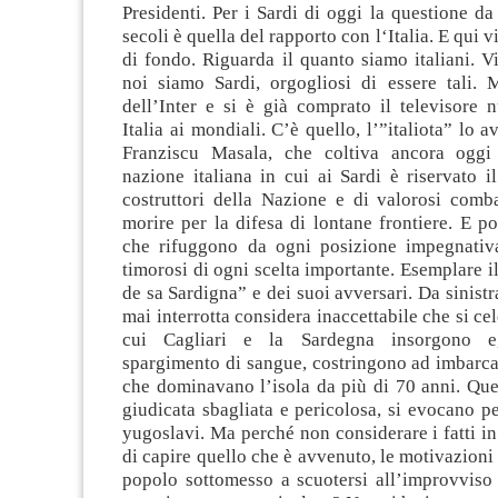
Presidenti. Per i Sardi di oggi la questione da
secoli è quella del rapporto con l‘Italia. E qui 
di fondo. Riguarda il quanto siamo italiani. V
noi siamo Sardi, orgogliosi di essere tali. 
dell’Inter e si è già comprato il televisore 
Italia ai mondiali. C’è quello, l’”italiota” lo 
Franziscu Masala, che coltiva ancora oggi 
nazione italiana in cui ai Sardi è riservato i
costruttori della Nazione e di valorosi comba
morire per la difesa di lontane frontiere. E po
che rifuggono da ogni posizione impegnativ
timorosi di ogni scelta importante. Esemplare il
de sa Sardigna” e dei suoi avversari. Da sinis
mai interrotta considera inaccettabile che si cel
cui Cagliari e la Sardegna insorgono e
spargimento di sangue, costringono ad imbarca
che dominavano l’isola da più di 70 anni. Que
giudicata sbagliata e pericolosa, si evocano per
yugoslavi. Ma perché non considerare i fatti in
di capire quello che è avvenuto, le motivazioni
popolo sottomesso a scuotersi all’improvviso 