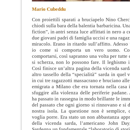
Mario Cubeddu
Con proiettili sparati a bruciapelo Nino Cherc
chiodi sulla bara della balentia barbaricina. Un
fiction”, in antri senza luce affittati in nero a c
due giovani padri di famiglia uccisi e una raga
miracolo.
Erano in ritardo sull’affitto. Adesso
io come si comporta un vero uomo. Co
comportarsi, così sapranno una volta per tutte
si scherza, non lo possono fare. Il leghismo i
Così finisce un’altra pagina della vicenda sard
altro tassello della “specialità” sarda in quel 
in cui tre ragazzotti massacrano e bruciano alle
emigrata a Milano che era tornata nella casa 
sfuggire alla violenza delle periferie padane. 
ha passato in rassegna in modo brillante le im
del passato che ogni giorno si rinnovano e si 
nostra isola. La questione non è semplice,
voglia porre. Era stato un non abbastanza app
della vicenda sarda, l’americano John Day,
Sardegna un fondamentale “laboratorio di stori