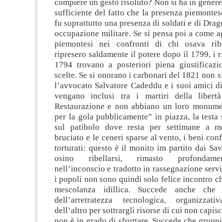
compiere un gesto risoluto? Non si ha in gener
sufficiente del fatto che la presenza piemontes
fu soprattutto una presenza di soldati e di Drag
occupazione militare. Se si pensa poi a come a
piemontesi nei confronti di chi osava ribe
ripresero saldamente il potere dopo il 1799, i r
1794 trovano a posteriori piena giustificazi
scelte. Se si onorano i carbonari del 1821 non s
l’avvocato Salvatore Cadeddu e i suoi amici d
vengano inclusi tra i martiri della libertà
Restaurazione e non abbiano un loro monume
per la gola pubblicamente” in piazza, la testa s
sul patibolo dove resta per settimane a mo
bruciato e le ceneri sparse al vento, i beni confi
torturati: questo è il monito im partito dai Sav
osino ribellarsi, rimasto profondame
nell’inconscio e tradotto in rassegnazione servil
i popoli non sono quindi solo felice incontro c
mescolanza idillica. Succede anche che 
dell’arretratezza tecnologica, organizzati
dell’altro per sottrargli risorse di cui non capisc
non è in grado di sfruttare. Succede che grupp