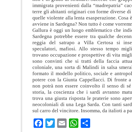
immigrata provenienti dalla “madrepatria” cac
terre gli abitanti originari con forme diverse d
quelle violente alla lenta esasperazione. Cosa 
avviene in Sardegna? Non tutto è come vorremm
Gallura è oggi un luogo emblematico che indic
Sardegna potrebbe essere tra qualche decenni
reggia del satrapo a Villa Certosa si insed
speculatori, mafiosi. Allo stesso tempo migli
trovano occupazione e prospettive di vita migli
sono convinti che si tratti della faccia attu
coloniale, una sorta di Malindi in salsa smera
formato il modello politico, sociale e antropo
potere con la Giunta Cappellacci. Di fronte a
non potrà non essere coinvolto il senso di sé
storia, la coscienza che i sardi avranno matu
trova una giusta risposta le praterie sono apert
neocoloniali di una Lega Sarda. Con tanti sardi
sul carro del vincitore. Insomma, da italioti a p
Facebook
Twitter
Email
WhatsApp
Condividi