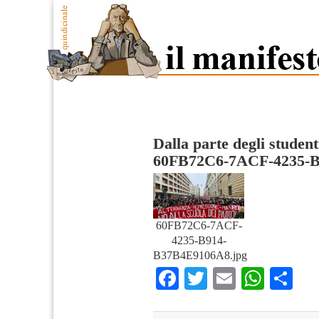
Dalla parte degli student
60FB72C6-7ACF-4235-
60FB72C6-7ACF-
4235-B914-
B37B4E9106A8.jpg
Facebook
Twitter
Email
What
Co