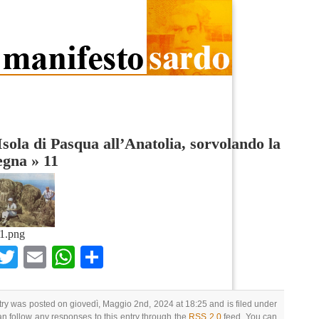
Isola di Pasqua all’Anatolia, sorvolando la
egna
»
11
1.png
Facebook
Twitter
Email
WhatsApp
Condividi
try was posted on giovedì, Maggio 2nd, 2024 at 18:25 and is filed under
an follow any responses to this entry through the
RSS 2.0
feed. You can