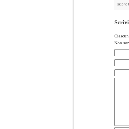
skip to
Scriv
Ciascun
Non son