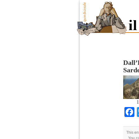
Dall’
Sard
1
This en
. You c