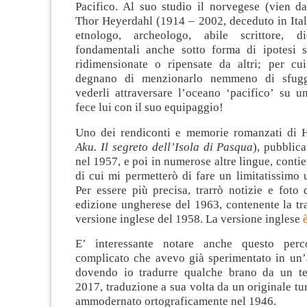
Pacifico. Al suo studio il norvegese (vien d
Thor Heyerdahl (1914 – 2002, deceduto in Itali
etnologo, archeologo, abile scrittore, di
fondamentali anche sotto forma di ipotesi 
ridimensionate o ripensate da altri; per cu
degnano di menzionarlo nemmeno di sfugg
vederli attraversare l’oceano ‘pacifico’ su u
fece lui con il suo equipaggio!
Uno dei rendiconti e memorie romanzati di 
Aku. Il segreto dell’Isola di Pasqua
), pubblic
nel 1957, e poi in numerose altre lingue, contie
di cui mi permetterò di fare un limitatissimo 
Per essere più precisa, trarrò notizie e foto
edizione ungherese del 1963, contenente la tr
versione inglese del 1958. La versione inglese
E’ interessante notare anche questo perco
complicato che avevo già sperimentato in un’a
dovendo io tradurre qualche brano da un te
2017, traduzione a sua volta da un originale t
ammodernato ortograficamente nel 1946.