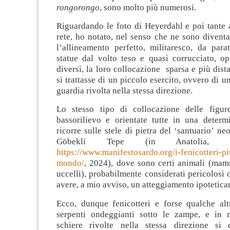
rongorongo
, sono molto più numerosi.
Riguardando le foto di Heyerdahl e poi tante a
rete, ho notato, nel senso che ne sono divent
l’allineamento perfetto, militaresco, da para
statue dal volto teso e quasi corrucciato, op
diversi, la loro collocazione sparsa e più dist
si trattasse di un piccolo esercito, ovvero di 
guardia rivolta nella stessa direzione.
Lo stesso tipo di collocazione delle figure
bassorilievo e orientate tutte in una determi
ricorre sulle stele di pietra del ‘santuario’ ne
Göbekli Tepe (in Anatolia, T
https://www.manifestosardo.org/i-fenicotteri-pi
mondo/
, 2024), dove sono certi animali (mamm
uccelli), probabilmente considerati pericolosi 
avere, a mio avviso, un atteggiamento ipotetic
Ecco, dunque fenicotteri e forse qualche alt
serpenti ondeggianti sotto le zampe, e in 
schiere rivolte nella stessa direzione si