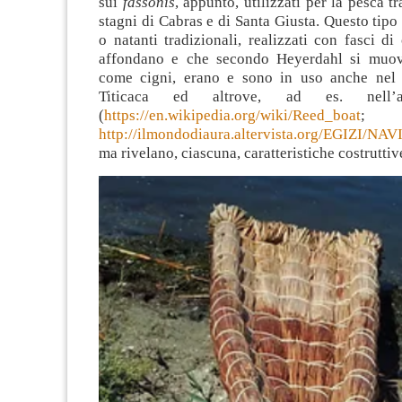
sui
fassonis
, appunto, utilizzati per la pesca t
stagni di Cabras e di Santa Giusta. Questo tipo
o natanti tradizionali, realizzati con fasci d
affondano e che secondo Heyerdahl si muov
come cigni, erano e sono in uso anche nel 
Titicaca ed altrove, ad es. nell’an
(
https://en.wikipedia.org/wiki/Reed_boat
;
http://ilmondodiaura.altervista.org/EGIZI/N
ma rivelano, ciascuna, caratteristiche costruttiv