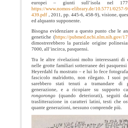
europei – giunti sull’isola nel 17
https://www.nomos-elibrary.de/10.5771/0257-
439.pdf
, 2011, pp. 445-6, 458-9), visione, ques
ed alquanto supponente.
Bisogna evidenziare a questo punto che le ana
genetiche (
https://pubmed.ncbi.nlm.nih.gov/1
dimostrerebbero la parziale origine polinesia
7000, all’incirca, pasquensi.
Tra le altre rivelazioni molto interessanti di 
nelle grotte familiari sotterranee dei pasquensi
Heyerdahl fu mostrato – e lui lo fece fotograf
fascicolo malridotto, non rilegato. I suoi po
sarebbero stati tenuti a tramandare di 
generazione, e a ricopiare su supporto car
rongorongo
(quando deteriorati), seguiti 
traslitterazione in caratteri latini, testi che 
quante generazioni, nessuno comprende più.