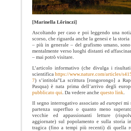
[Marinella Lőrinczi]
Ascoltando per caso e poi leggendo una notiz
scorso, che riguarda anche la genesi e la storia 
– più in generale – del grafismo umano, sono 
mentalmente verso luoghi distanti ed affascina
– mai potrò visitare.
L’articolo informativo (che divulga i risultat
scientifica
https://www.nature.com/articles/s4
7
) s’intitola”La scrittura [rongorongo] a Rap
Pasqua) è nata prima dell’arrivo degli euro
pubblicato qui
. Da vedere anche
questo link
.
Il segno interrogativo associato ad
europei
mi 
partenza superfluo o quanto meno superat
vecchie ed appassionanti letture (rispo
aggiornate) sul popolamento e sulla storia i
tragica (fino a tempi più recenti) di quella 