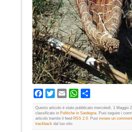
Facebook
Twitter
Email
WhatsApp
Condividi
Questo articolo è stato pubblicato mercoledì, 1 Maggio 2
classificato in
Politiche in Sardegna
. Puoi seguire i com
articolo tramite il feed
RSS 2.0
. Puoi
inviare un commen
trackback
dal tuo sito.