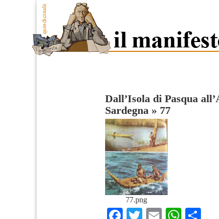
Dall’Isola di Pasqua all’
Sardegna
»
77
77.png
Facebook
Twitter
Email
What
Co