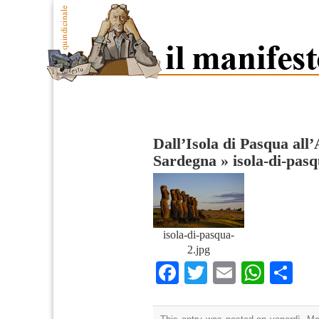
Dall’Isola di Pasqua all’
Sardegna
»
isola-di-pas
isola-di-pasqua-
2.jpg
Facebook
Twitter
Email
What
Co