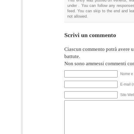
This entry was posted on venerdì, Mag
under . You can follow any responses
feed. You can skip to the end and lea
not allowed.
Scrivi un commento
Ciascun commento potrà avere u
battute.
Non sono ammessi commenti con
Nome e 
E-mail (
Sito We